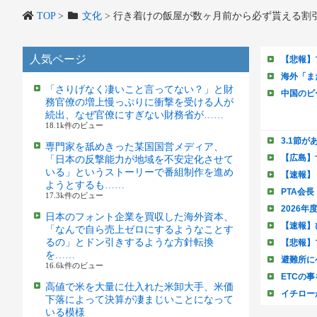
TOP
>
文化
>
行き着けの飯屋が数ヶ月前から必ず貰える割
人気ページ
「さりげなく凄いこと言ってない？」と財
務官僚の増上慢っぷりに衝撃を受ける人が
続出、なぜ官僚にすぎない財務省が……
18.1k件のビュー
専門家を舐めきった某国国営メディア、
「日本の反撃能力が地域を不安定化させて
いる」というストーリーで番組制作を進め
ようとするも……
17.3k件のビュー
日本のフォント企業を買収した海外資本、
「なんで自ら売上ゼロにするようなことす
るの」とドン引きするような方針転換
を……
16.6k件のビュー
高値で米を大量に仕入れた米卸大手、米価
下落によって決算が凄まじいことになって
いる模様