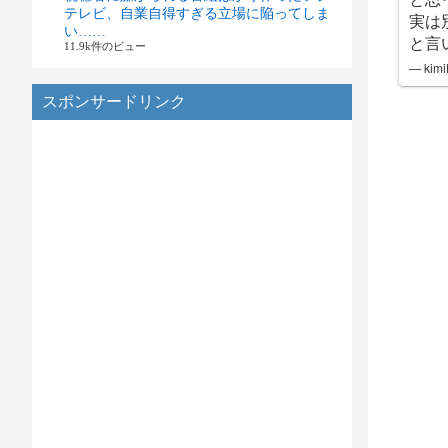
テレビ、自業自得すぎる立場に陥ってしま
実は
い……
と言
11.9k件のビュー
— kimi
スポンサードリンク