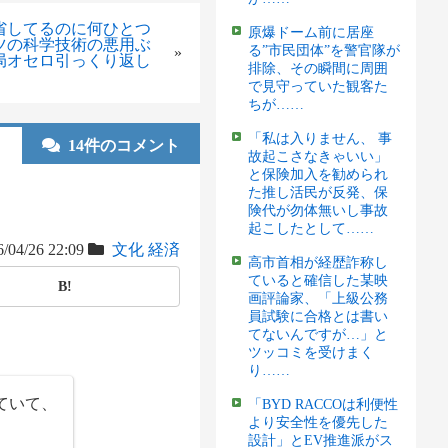
省してるのに何ひとつ
原爆ドーム前に居座
ツの科学技術の悪用ぶ
る”市民団体”を警官隊が
»
局オセロ引っくり返し
排除、その瞬間に周囲
で見守っていた観客た
ちが……
「私は入りません、 事
14件のコメント
故起こさなきゃいい」
と保険加入を勧められ
た推し活民が反発、保
険代が勿体無いし事故
起こしたとして……
/04/26 22:09
文化
経済
高市首相が経歴詐称し
ていると確信した某映
B!
画評論家、「上級公務
員試験に合格とは書い
てないんですが…」と
ツッコミを受けまく
り……
ていて、
「BYD RACCOは利便性
より安全性を優先した
設計」とEV推進派がス