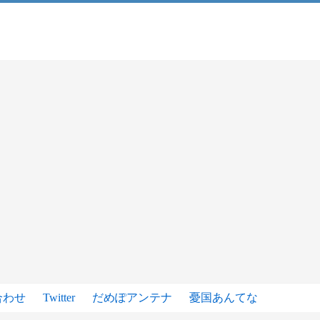
合わせ
Twitter
だめぽアンテナ
憂国あんてな