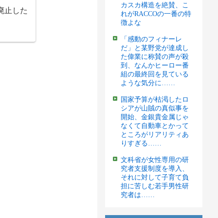
カスカ構造を絶賛、こ
廃止した
れがRACCOの一番の特
徴よな
「感動のフィナーレ
だ」と某野党が達成し
た偉業に称賛の声が殺
到、なんかヒーロー番
組の最終回を見ている
ような気分に……
国家予算が枯渇したロ
シアが山賊の真似事を
開始、金銀貴金属じゃ
なくて自動車とかって
ところがリアリティあ
りすぎる……
文科省が女性専用の研
究者支援制度を導入、
それに対して子育て負
担に苦しむ若手男性研
究者は……