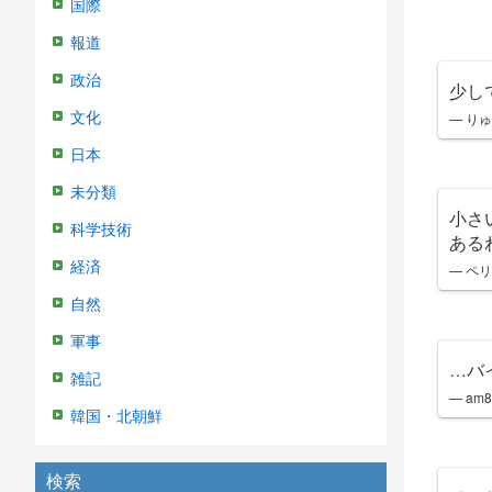
国際
報道
政治
少し
— り
文化
日本
未分類
小さ
科学技術
ある
経済
— ペリ
自然
軍事
…バ
雑記
— am8
韓国・北朝鮮
検索