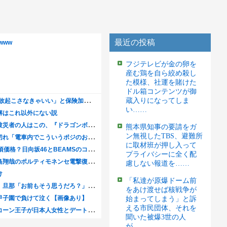
最近の投稿
フジテレビが金の卵を
産む鶏を自ら絞め殺し
た模様、社運を賭けた
ドル箱コンテンツが御
蔵入りになってしま
い……
熊本県知事の要請をガ
ン無視したTBS、避難所
に取材班が押し入って
プライバシーに全く配
慮しない報道を……
「私達が原爆ドーム前
をあけ渡せば核戦争が
始まってしまう」と訴
える市民団体、それを
聞いた被爆3世の人
が……