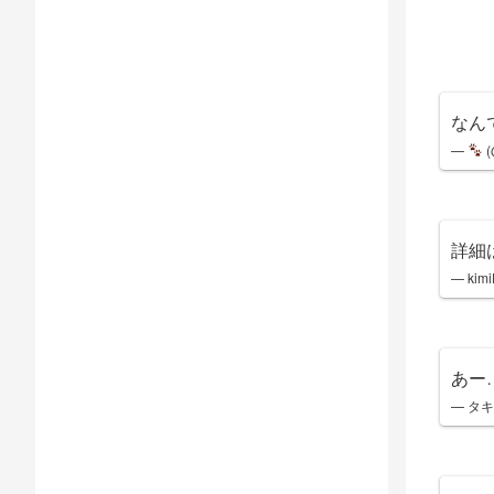
なん
—
(
詳細
— kimi
あー
— タキ 