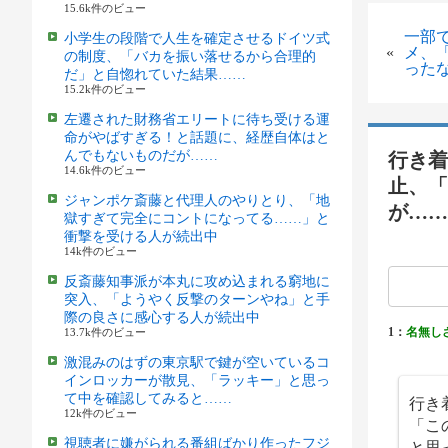
15.6k件のビュー
一部
小学生の段階で人生を確定させるドイツ式
«
メ、
の制度、「バカを振い落せるから合理的
った
だ」と自惚れていた結果……
15.2k件のビュー
左遷された財務省エリートに待ち受ける運
命がやばすぎる！と話題に、経歴自体はと
んでもないものだが……
行き着
14.6k件のビュー
止、「
ジャンポケ斎藤と代理人のやりとり、「地
が……
獄すぎて完全にコントになってる……」と
衝撃を受ける人が続出中
14k件のビュー
反斎藤知事派が本丸に攻め込まれる窮地に
突入、「ようやく反撃のターンやね」と手
際の良さに感心する人が続出中
1：
名無し
13.7k件のビュー
激混みのはずの東京駅で鍵が空いているコ
インロッカーが散見、「ラッキー」と思っ
て中を確認してみると……
行き
12k件のビュー
「こ
視聴者に嫌がられる番組ばかり作ったフジ
と思