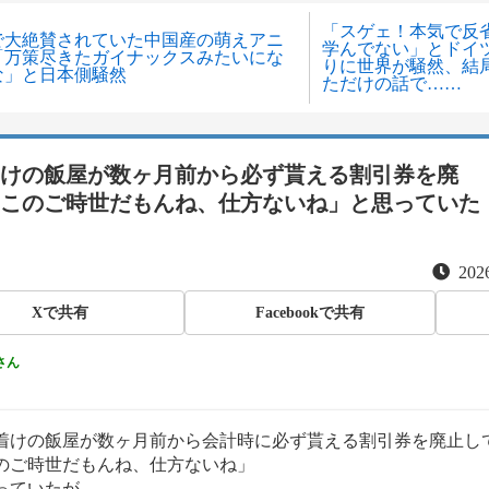
「スゲェ！本気で反
で大絶賛されていた中国産の萌えアニ
学んでない」とドイ
「万策尽きたガイナックスみたいにな
りに世界が騒然、結
な」と日本側騒然
ただけの話で……
けの飯屋が数ヶ月前から必ず貰える割引券を廃
このご時世だもんね、仕方ないね」と思っていた
2026
Xで共有
Facebookで共有
さん
着けの飯屋が数ヶ月前から会計時に必ず貰える割引券を廃止し
のご時世だもんね、仕方ないね」
っていたが、