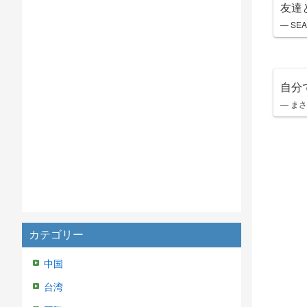
友達
— SEA
自分
— まさ 
カテゴリー
中国
台湾