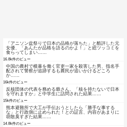
「アニソン盆祭りで日本の品格が落ちた」と酷評した元
女優、「あんたが品格を語るのかよ！」と総ツッコミを
食らってしまい……
16.8k件のビュー
中国の農村で横暴を働く官吏一家を殺害した男、指名手
配されて警察が追跡するも農民が追いかけるどころ
か……
16k件のビュー
反核団体の代表を務める爺さん、「核を持たないで日本
を守れますか」と中学生に詰問された結果……
15k件のビュー
熊本避難所で大工が手伝おうとしたら「勝手な事する
な」と行政側に止められた！との証言、内容があまりに
胡散臭すぎた結果……
14.8k件のビュー