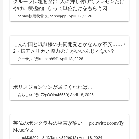
グループ課題を全部1人に押し付けてプレゼンだけ
やけに積極的になって単位だけをもらう図
— canny/桜雨秋雪 (@cannyppp)
April 17, 2026
こんな国と戦闘機の共同開発とかなんか不安……F
2同様アメリカと協力の方がいいんじゃない？
— クーサン (@ku_san999)
April 18, 2026
ボリスジョンソンが居てくれれば…
— あらし⋈ (@u72pOOIrn46550)
April 18, 2026
英仏のボンクラ共の寝言が酷い。
pic.twitter.com/Ty
McuerVtz
— tanuki392001-2 (@Tanuki3920012)
April 18, 2026