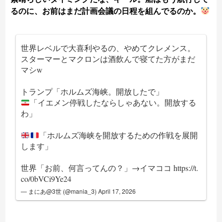
るのに、お前はまだ計画会議の日程を組んでるのか。
世界レベルで大喜利やるの、やめてクレメンス。
スターマーとマクロンは酒飲んで寝てた方がまだ
マシw
トランプ「ホルムズ海峡。開放したで」
「イエメン停戦したならしゃあない。開放する
わ」
「ホルムズ海峡を開放するための作戦を展開
します」
世界「お前、何言ってんの？」→イマココ
https://t.
co/0bVCi9Ye24
— まにあ@3世 (@mania_3)
April 17, 2026