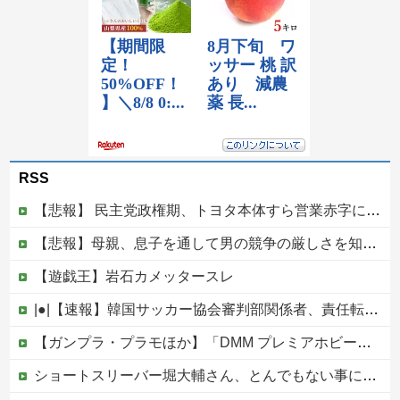
RSS
【悲報】 民主党政権期、トヨタ本体すら営業赤字になる「超円高」…中小企業の景況も厳しい水準だった←これエグいよな
【悲報】母親、息子を通して男の競争の厳しさを知るｗｗｗｗ
【遊戯王】岩石カメッタースレ
|●|【速報】韓国サッカー協会審判部関係者、責任転嫁「外国人審判たちが先にマッサージを望んだ」
【ガンプラ・プラモほか】「DMM プレミアホビー商品抽選販売」【本日開始！】他
ショートスリーバー堀大輔さん、とんでもない事になるｗｗｗｗｗｗｗｗ