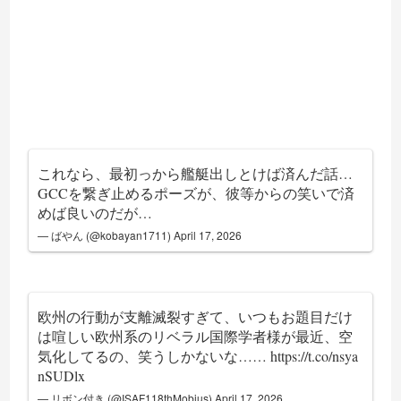
これなら、最初っから艦艇出しとけば済んだ話…
GCCを繋ぎ止めるポーズが、彼等からの笑いで済
めば良いのだが…
— ばやん (@kobayan1711)
April 17, 2026
欧州の行動が支離滅裂すぎて、いつもお題目だけ
は喧しい欧州系のリベラル国際学者様が最近、空
気化してるの、笑うしかないな……
https://t.co/nsya
nSUDlx
— リボン付き (@ISAF118thMobius)
April 17, 2026