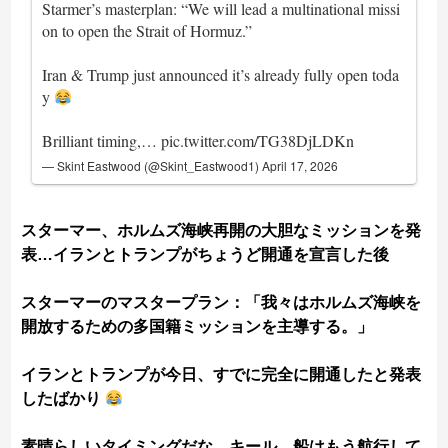
Starmer’s masterplan: “We will lead a multinational missi
on to open the Strait of Hormuz.”
Iran & Trump just announced it’s already fully open toda
y
Brilliant timing,…
pic.twitter.com/TG38DjLDKn
— Skint Eastwood (@Skint_Eastwood1)
April 17, 2026
スターマー、ホルムズ海峡再開の大胆なミッションを発
表…イランとトランプがちょうど開通を宣言した後
スターマーのマスタープラン：「我々はホルムズ海峡を
開放するための多国籍ミッションを主導する。」
イランとトランプが今日、すでに完全に開通したと発表
したばかり
素晴らしいタイミングだな、キール。船はもう航行して