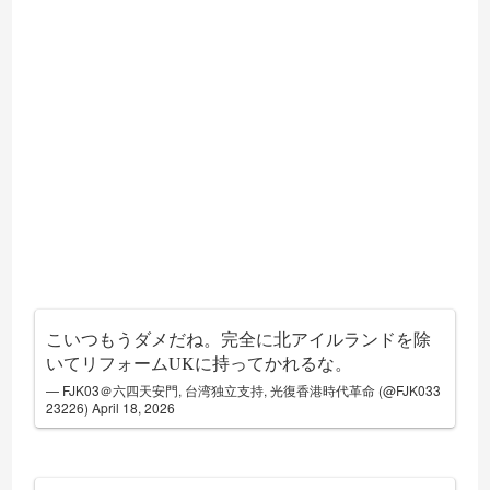
こいつもうダメだね。完全に北アイルランドを除
いてリフォームUKに持ってかれるな。
— FJK03＠六四天安門, 台湾独立支持, 光復香港時代革命 (@FJK033
23226)
April 18, 2026