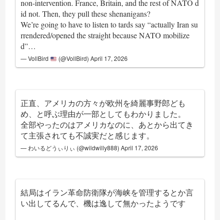
non-intervention. France, Britain, and the rest of NATO d
id not. Then, they pull these shenanigans?
We’re going to have to listen to tards say “actually Iran su
rrendered/opened the straight because NATO mobilize
d”…
— VollBird
(@VollBird)
April 17, 2026
正直、アメリカの方々が欧州を綺麗事野郎ども
め、と呼ぶ理由が一部としてもわかりました。
全部やったのはアメリカなのに、あとから出てき
て主張されても不誠実だと感じます。
— わいるどうぃりぃ (@wildwilly888)
April 17, 2026
結局はイラン革命防衛隊が海峡を管理するとか言
い出してるんで、機は逸して無かったようです