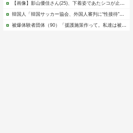
【画像】影山優佳さん(25)、下着姿であたシコが止まらない
韓国人「韓国サッカー協会、外国人審判に“性接待”報道・・・」→「2002年の審判買収が事実だったのか？」「日本人が言ってたこと正しかったね・・・...
被爆体験者団体（90）「援護施策作って。私達は被爆して健康を失った」
避難所に土足でズカズカと入ってきて勝手に動画や写真を撮影したメディア取材陣、挙句の果てに要求してきたのは……
イオン爆発「車で来てるから戻るしかない」避難後に館内へ…現場の実態が判明
Powered by livedoor 相互RSS