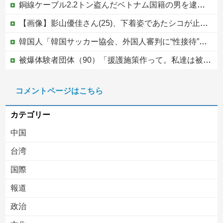
銅線ケーブル2.2トン盗んだベトナム国籍の男を逮捕 #移民 #外国人 #ニュース
【画像】影山優佳さん(25)、下着姿であたシコが止まらない
韓国人「韓国サッカー協会、外国人審判に“性接待”報道・・・」→「2002年の審判買収が事実だったのか？」「日本人が言ってたこと正しかったね・・・...
被爆体験者団体（90）「援護施策作って。私達は被爆して健康を失った」
避難所に土足でズカズカと入ってきて勝手に動画や写真を撮影したメディア取材陣、挙句の果てに要求してきたのは……
コメントページはこちら
イオン爆発「車で来てるから戻るしかない」避難後に館内へ…現場の実態が判明
カテゴリー
中国
台湾
国際
報道
Powered by livedoor 相互RSS
政治