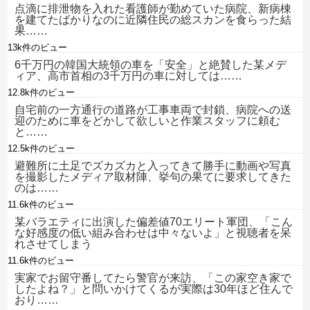
点滴に排泄物を入れた看護師が勤めていた病院、新病棟
を建てたばかりなのに近隣住民の総スカンを食らった結
果……
13k件のビュー
6千万円の韓国大統領の車を「安全」と絶賛した某メデ
ィア、高市首相の3千万円の車に対しては……
12.8k件のビュー
自宅前の一方通行の道路が工事車両で封鎖、病院への送
迎のために車をどかして欲しいと作業スタッフに頼む
と……
12.5k件のビュー
避難所に土足でズカズカと入ってきて勝手に動画や写真
を撮影したメディア取材陣、挙句の果てに要求してきた
のは……
11.6k件のビュー
某バラエティに出演した偏差値70エリート軍団、「こん
な好感度の低い組み合わせは中々ないよ」と視聴者を呆
れさせてしまう
11.6k件のビュー
実家でお留守番してたら警官が来訪、「この家空き家で
したよね？」と問いかけてくるが実際は30年ほど住んで
おり……