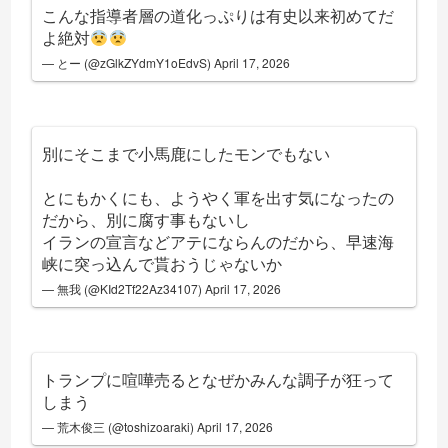
こんな指導者層の道化っぷりは有史以来初めてだ
よ絶対
— とー (@zGlkZYdmY1oEdvS)
April 17, 2026
別にそこまで小馬鹿にしたモンでもない
とにもかくにも、ようやく軍を出す気になったの
だから、別に腐す事もないし
イランの宣言などアテにならんのだから、早速海
峡に突っ込んで貰おうじゃないか
— 無我 (@KId2Tf22Az34107)
April 17, 2026
トランプに喧嘩売るとなぜかみんな調子が狂って
しまう
— 荒木俊三 (@toshizoaraki)
April 17, 2026