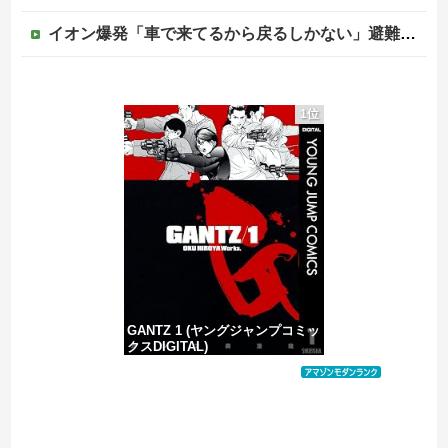
イオン爆発「車で来てるから戻るしかない」避難後に館内へ…現場の実態が判明
【画像】影山優佳さん(25)、下着姿であたシコが止まらない
1位
韓国人「韓国サッカー協会、外国人審判に“性接待”報道・・・」→「2002年の審判買収が事実だったのか？」「日本人が言ってたこと正しかったね・・・...
被爆体験者団体（90）「援護施策作って。私達は被爆して健康を失った」
避難所に土足でズカズカと入ってきて勝手に動画や写真を撮影したメディア取材陣、挙句の果てに要求してきたのは……
GANTZ 1 (ヤングジャンプコミッ
クスDIGITAL)
価格：¥617
Powered by livedoor 相互RSS