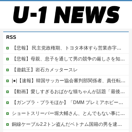
RSS
【悲報】 民主党政権期、トヨタ本体すら営業赤字になる「超円高」…中小企業の景況も厳しい水準だった←これエグいよな
【悲報】母親、息子を通して男の競争の厳しさを知るｗｗｗｗ
【遊戯王】岩石カメッタースレ
|●|【速報】韓国サッカー協会審判部関係者、責任転嫁「外国人審判たちが先にマッサージを望んだ」
【動画】愛しすぎるおばかな猫ちゃんが話題「最後が特にかわいいｗ」
【ガンプラ・プラモほか】「DMM プレミアホビー商品抽選販売」【本日開始！】他
ショートスリーバー堀大輔さん、とんでもない事になるｗｗｗｗｗｗｗｗ
銅線ケーブル2.2トン盗んだベトナム国籍の男を逮捕 #移民 #外国人 #ニュース