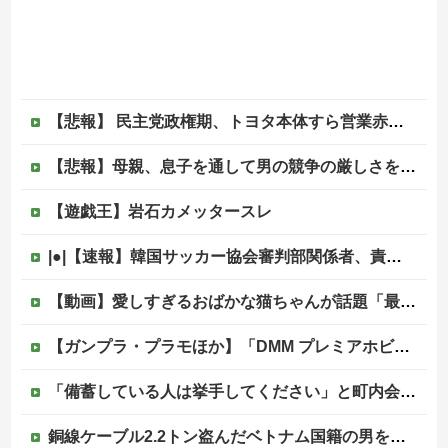
【悲報】 民主党政権期、トヨタ本体すら営業赤字になる「超円高」…中小企業の景況も厳しい水準だった←これエグいよな
【悲報】母親、息子を通して男の競争の厳しさを知るｗｗｗｗ
【遊戯王】岩石カメッタースレ
|●|【速報】韓国サッカー協会審判部関係者、責任転嫁「外国人審判たちが先にマッサージを望んだ」
【動画】愛しすぎるおばかな猫ちゃんが話題「最後が特にかわいいｗ」
【ガンプラ・プラモほか】「DMM プレミアホビー商品抽選販売」【本日開始！】他
「備蓄している人は挙手してください」と町内会のミーティング、何の気なしに手を挙げてしまった結果……
銅線ケーブル2.2トン盗んだベトナム国籍の男を逮捕 #移民 #外国人 #ニュース