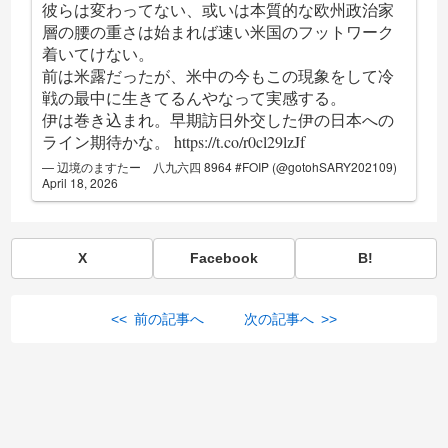
彼らは変わってない、或いは本質的な欧州政治家
層の腰の重さは始まれば速い米国のフットワーク
着いてけない。
前は米露だったが、米中の今もこの現象をして冷
戦の最中に生きてるんやなって実感する。
伊は巻き込まれ。早期訪日外交した伊の日本への
ライン期待かな。
https://t.co/r0cl29lzJf
— 辺境のますたー 八九六四 8964 #FOIP (@gotohSARY202109)
April 18, 2026
X
Facebook
B!
<< 前の記事へ
次の記事へ >>