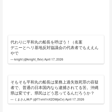
代わりに平和丸の船長を呼ぼう！（名案
デニーとヘリ基地反対協議会の代表者でもええん
やで
— knight (@knight_ffxiv)
April 17, 2026
そもそも平和丸の船長は業務上過失致死罪の容疑
者で、普通の日本国内なら逮捕されてる筈。沖縄
県は変です。県民はどう思ってるんだろうか？
— くまさん神戸 (@T1vmI1nX2DMjaCv)
April 17, 2026