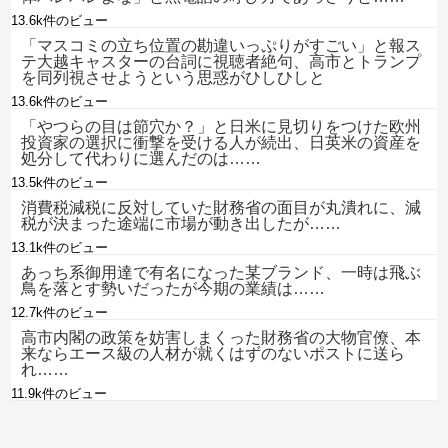
13.6k件のビュー
「マスコミの立ち位置の勘違いっぷりがすごい」と報ス
テ大越キャスターの台詞に視聴者絶句、高市とトランプ
を同列視させようという思惑がひしひしと
13.6k件のビュー
「やつらの目は節穴か？」と日米に見切りをつけた欧州
投資家の選択に衝撃を受ける人が続出、日英米の資産を
処分して代わりに選んだのは……
13.5k件のビュー
消費税減税に反対していた財務省の面目が丸潰れに、減
税が決まった途端に市場が動き出したが……
13.1k件のビュー
あっち系御用達で有名になった某ブランド、一時は飛ぶ
鳥を落とす勢いだったが今期の業績は……
12.7k件のビュー
高市内閣の政策を妨害しまくった財務省の大物官僚、本
来ならエース級の人材が就くはずのないポストに送ら
れ……
11.9k件のビュー