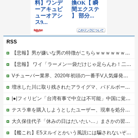
RSS
【悲報】男が嫌いな男の特徴がこちらｗｗｗｗｗｗｗｗｗｗ
【悲報】 ワイ「ラーメン一袋だけじゃ足らんわ！二袋作ったろ！」→結果ｗｗｗ
Vチューバー業界、2020年初頭の一番手V人気爆発から何も変わらない……
増水した川に取り残されたアライグマ、パドルボードで救助されて人の脚の下に潜り込む【海外の反応】
|●|フィリピン「台湾有事で中立は不可能」中国に覚悟表明
テスラ車を購入しようとしたユーザー、現車を処分して代金を支払い、平日の納車日に予定を合わせた結果……
大久保佳代子「休みの日はだいたい…」まさかの習慣を暴露ｗｗｗ
【艦これ】E5ヌルイとかいう風説には騙されないぞ スキャンプくらいヌルイのなら考える