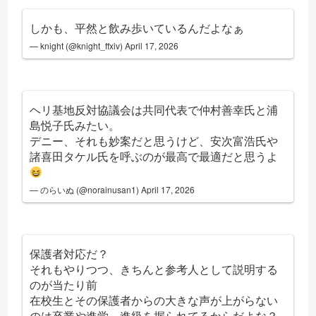
しかも、平然と飲み歩いているんだよなぁ
— knight (@knight_ffxiv)
April 17, 2026
ヘリ基地反対協議会は共同代表で仲村善幸氏と浦
島悦子氏みたい。
デニー、それも妙案だと思うけど、安次富浩氏や
諸喜田タケル氏を呼ぶのが最高で最適だと思うよ
— のらいぬ (@norainusan1)
April 17, 2026
保護者対応だ？
それもやりつつ、きちんと参考人として説明する
のが当たり前
在校生とその保護者からの大きな声が上がらない
のは卒業や進学、進級を握られてるからだよな？