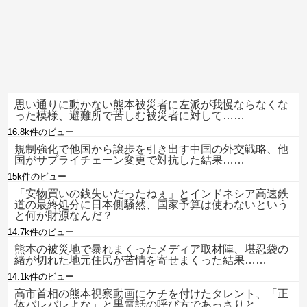
思い通りに動かない熊本被災者に左派が我慢ならなくな
った模様、避難所で苦しむ被災者に対して……
16.8k件のビュー
規制強化で他国から譲歩を引き出す中国の外交戦略、他
国がサプライチェーン変更で対抗した結果……
15k件のビュー
「安物買いの銭失いだったねぇ」とインドネシア高速鉄
道の最終処分に日本側騒然、国家予算は使わないという
と何が財源なんだ？
14.7k件のビュー
熊本の被災地で暴れまくったメディア取材陣、堪忍袋の
緒が切れた地元住民が苦情を寄せまくった結果……
14.1k件のビュー
高市首相の熊本視察動画にケチを付けたタレント、「正
体バレバレよな」と黒電話の呼び方であっさりと……