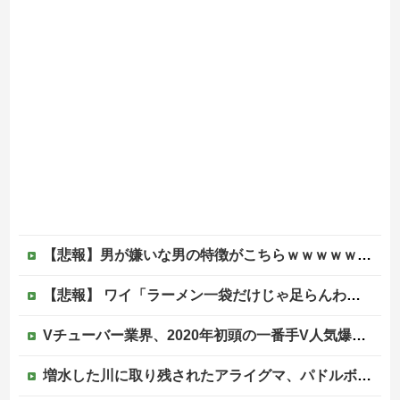
【悲報】男が嫌いな男の特徴がこちらｗｗｗｗｗｗｗｗｗｗ
【悲報】 ワイ「ラーメン一袋だけじゃ足らんわ！二袋作ったろ！」→結果ｗｗｗ
Vチューバー業界、2020年初頭の一番手V人気爆発から何も変わらない……
増水した川に取り残されたアライグマ、パドルボードで救助されて人の脚の下に潜り込む【海外の反応】