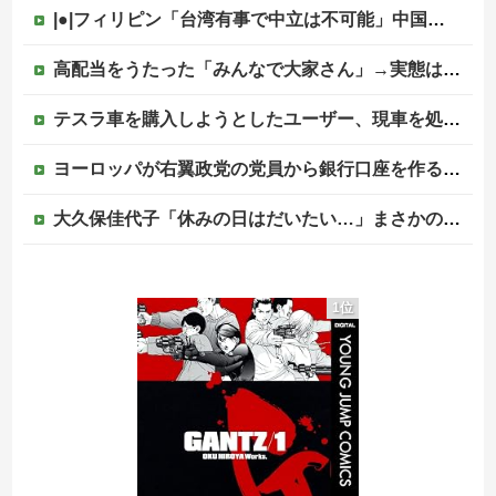
|●|フィリピン「台湾有事で中立は不可能」中国に覚悟表明
高配当をうたった「みんなで大家さん」→実態は2881億円の債務超過
テスラ車を購入しようとしたユーザー、現車を処分して代金を支払い、平日の納車日に予定を合わせた結果……
ヨーロッパが右翼政党の党員から銀行口座を作る権利を剥奪、そのせいで皮肉すぎる展開に突入しており……
大久保佳代子「休みの日はだいたい…」まさかの習慣を暴露ｗｗｗ
【終わり】ガチの国税職員さん、税務調査で詐欺を行い〇億だまし取る他
1位
【速報】外人の医療費未払いが多すぎたので病院が外人の治療を断るようになってしまう
韓国KOSPIで徹底的に儲けたい某海外資本、韓国人投資家に楽観的すぎる未来予測を提示して……
【移民政策反対】イオンの売り場で唐揚げを食う中国人の子供