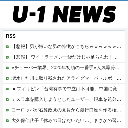
RSS
【悲報】男が嫌いな男の特徴がこちらｗｗｗｗｗｗｗｗｗｗ
【悲報】 ワイ「ラーメン一袋だけじゃ足らんわ！二袋作ったろ！」→結果ｗｗｗ
Vチューバー業界、2020年初頭の一番手V人気爆発から何も変わらない……
増水した川に取り残されたアライグマ、パドルボードで救助されて人の脚の下に潜り込む【海外の反応】
|●|フィリピン「台湾有事で中立は不可能」中国に覚悟表明
テスラ車を購入しようとしたユーザー、現車を処分して代金を支払い、平日の納車日に予定を合わせた結果……
ヨーロッパが右翼政党の党員から銀行口座を作る権利を剥奪、そのせいで皮肉すぎる展開に突入しており……
大久保佳代子「休みの日はだいたい…」まさかの習慣を暴露ｗｗｗ