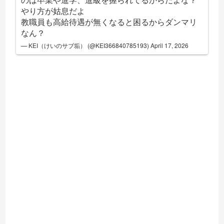
やり方が姑息だよ
教職員も高給待遇が無くなると困るからダンマリ
なん？
— KEI（けいのサブ垢） (@KEI366840785193)
April 17, 2026