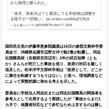
から無理と断られた」
「来月、再来月は？と要請しても学校側は調整す
る様子が一切無い」
pic.twitter.com/ihbnjFZWgb
— なん速ニュース (@SOWIETK)
April 17, 2026
国民民主党の伊藤孝恵参院議員は16日の参院文教科学委
員会で、沖縄県名護市辺野古沖で船2隻が転覆し、同志
社国際高校（京都府京田辺市）2年の武石知華（とも
か）さんらが死亡した事故を巡り、政府の対応を厳しく
追及した。松本洋平文部科学相は「政府として、どこか
に責任を転嫁するつもりはない」と述べ、現地調査など
によって実態把握に努める考えを示した。
委員会に学校法人同志社または同志社国際高の関係者を
参考人として出席するよう要請したが「事故からまだ1
カ月で、保護者対応などで多忙なため上京するのは難し