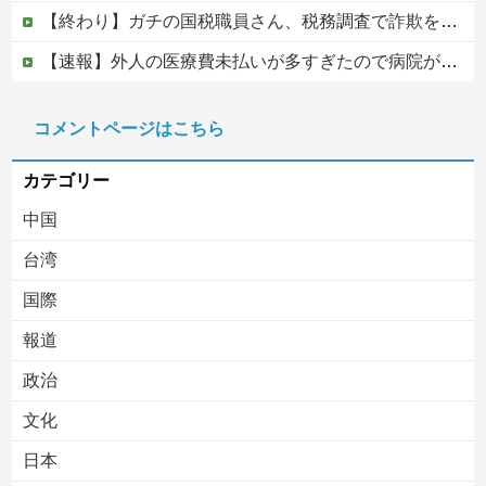
【終わり】ガチの国税職員さん、税務調査で詐欺を行い〇億だまし取る他
【速報】外人の医療費未払いが多すぎたので病院が外人の治療を断るようになってしまう
韓国KOSPIで徹底的に儲けたい某海外資本、韓国人投資家に楽観的すぎる未来予測を提示して……
コメントページはこちら
【移民政策反対】イオンの売り場で唐揚げを食う中国人の子供
カテゴリー
中国
台湾
国際
報道
Powered by livedoor 相互RSS
政治
文化
日本