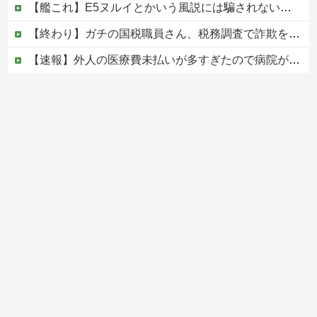
【艦これ】E5ヌルイとかいう風説には騙されないぞ スキャンプくらいヌルイのなら考える
【終わり】ガチの国税職員さん、税務調査で詐欺を行い〇億だまし取る他
【速報】外人の医療費未払いが多すぎたので病院が外人の治療を断るようになってしまう
韓国KOSPIで徹底的に儲けたい某海外資本、韓国人投資家に楽観的すぎる未来予測を提示して……
【移民政策反対】イオンの売り場で唐揚げを食う中国人の子供
Powered by livedoor 相互RSS