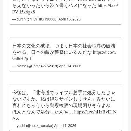
らえなかったから渋々書くハメになった
https://t.co/
FVfl5k6gx8
— durch (@FLYHIGH30000)
April 15, 2026
日本の文化の破壊、つまり日本の社会秩序の破壊
をやる、日本の敵が警察にいるんだな
https://t.co/w
9elhH7jdI
— Nemo (@Tomo42762319)
April 14, 2026
今後は、「北海道でライフル勝手に処分したじゃ
ないですか、私は絶対サインしません」みたいに
言われちゃうから警察検察の現場困りそうよね
ほんとなんで処分したんや…
https://t.co/nHzBvE1N
AX
— yoshi (@nezz_yanaka)
April 14, 2026