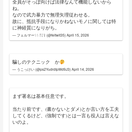
全員がそっぽ向けば法律なんて機能しないから
ね。
なので武力暴力で無理矢理従わせる。
故に、抵抗手段になりかねないモノに関しては特
に神経質になりがち。
— フェルマーᛊᛊ ᛖᛇᛒ (@feltwit35)
April 15, 2026
騙しのテクニック か
— うこっけい (@ps2YudrdIpWd9J3)
April 14, 2026
まず署名は基本任意です。
当たり前です、(書かないとダメ)とか言い方を工夫
してくるけど、(強制です)とは一言も役人は言えな
いのよ。