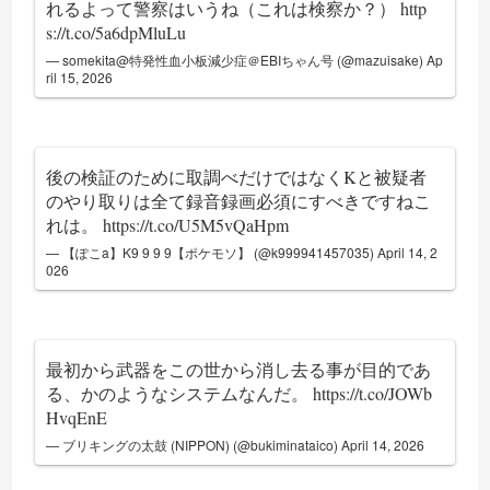
れるよって警察はいうね（これは検察か？）
http
s://t.co/5a6dpMluLu
— somekita@特発性血小板減少症＠EBIちゃん号 (@mazuisake)
Ap
ril 15, 2026
後の検証のために取調べだけではなくKと被疑者
のやり取りは全て録音録画必須にすべきですねこ
れは。
https://t.co/U5M5vQaHpm
— 【ぽこa】K9 9 9 9【ポケモソ】 (@k999941457035)
April 14, 2
026
最初から武器をこの世から消し去る事が目的であ
る、かのようなシステムなんだ。
https://t.co/JOWb
HvqEnE
— ブリキングの太鼓 (NIPPON) (@bukiminataico)
April 14, 2026