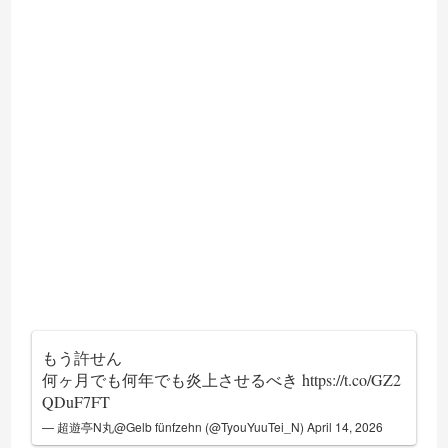
もう許せん
何ヶ月でも何年でも炎上させるべき
https://t.co/GZ2
QDuF7FT
— 超遊亭N丸@Gelb fünfzehn (@TyouYuuTei_N)
April 14, 2026