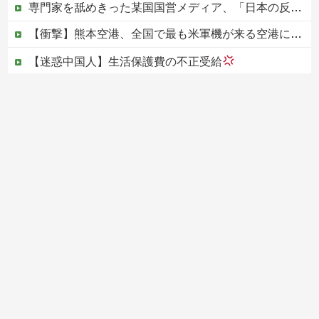
専門家を舐めきった某国国営メディア、「日本の反撃能力が地域を不安定化させている」というストーリーで番組制作を進めようとするも……
【衝撃】熊本空港、全国で最も米軍機が来る空港になっていた
【迷惑中国人】生活保護費の不正受給
【画像】サンモニの女子アナさん、日曜の朝から素材を提供してしまう
【動画】ホリエモン、移民受け入れ反対派の若者にブチギレ→スタジオ誰も反論できず沈黙w
Powered by livedoor 相互RSS