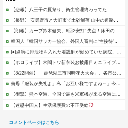
【悲報】八王子の夏祭り、衛生管理終わってた
【長野】 安曇野市と大町市で土砂崩落 山中の道路が寸断 宿泊客や登山客など計400人近くが孤立か 土石流で橋が流されたとの情報も
【朗報】カープ鈴木健矢、6回2安打1失点！床田の代役先発で快投し鯉党に絶賛される！
韓国人「韓国サッカー協会、外国人審判に“性接待”報道・・・」→「2002年の審判買収が事実だったのか？」「日本人が言ってたこと正しかったね・・・...
|●|点滴に排泄物を入れた看護師が勤めていた病院、新病棟を建てたばかりなのに近隣住民の総スカンを食らった結果……
【ホロライブ】常闇トワ新衣装お披露目ミニライブ！お笑い芸人みたいなリアクションをするトワ様他
【8/22開催】 「琵琶湖三市同時花火大会」、各市公式「そんな花火大会は存在しない」→ 高価チケットを購入した人達がSNS阿鼻叫喚
義母「服装が失礼よ」私「お互い様ですよね～」今までイビられ続けてきた私が義姉の披露宴で大暴れｗｗ義親族に「ひっぱたきますよ」と釘を刺したったｗｗｗ
【衝撃】熊本空港、全国で最も米軍機が来る空港になっていた
【迷惑中国人】生活保護費の不正受給
【画像】サンモニの女子アナさん、日曜の朝から素材を提供してしまう
コメントページはこちら
【動画】ホリエモン、移民受け入れ反対派の若者にブチギレ→スタジオ誰も反論できず沈黙w