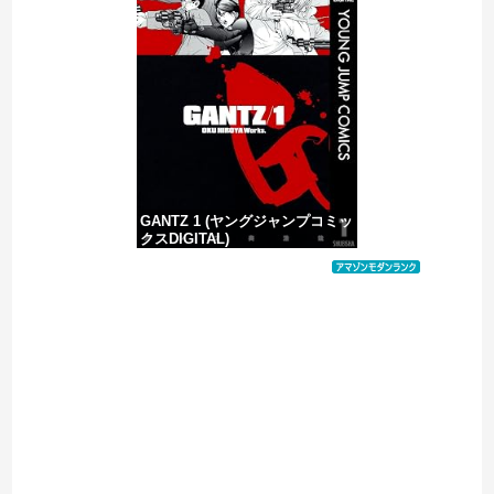
中国「大豪雨！」三峡ダム「基礎部分破損」中国「全力放流！」台風13号「中国上陸予測」台風15号「中国接近（画像」中国「台風同時上陸！（穀物生産が...
【明らかな犯罪行為です】海外YouTuberが日本の住宅へ不法侵入する動画を投稿
GANTZ 1 (ヤングジャンプコミッ
クスDIGITAL)
価格：¥100
Powered by livedoor 相互RSS