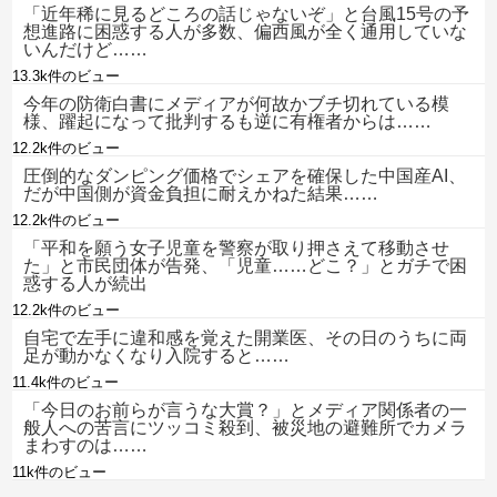
「近年稀に見るどころの話じゃないぞ」と台風15号の予
想進路に困惑する人が多数、偏西風が全く通用していな
いんだけど……
13.3k件のビュー
今年の防衛白書にメディアが何故かブチ切れている模
様、躍起になって批判するも逆に有権者からは……
12.2k件のビュー
圧倒的なダンピング価格でシェアを確保した中国産AI、
だが中国側が資金負担に耐えかねた結果……
12.2k件のビュー
「平和を願う女子児童を警察が取り押さえて移動させ
た」と市民団体が告発、「児童……どこ？」とガチで困
惑する人が続出
12.2k件のビュー
自宅で左手に違和感を覚えた開業医、その日のうちに両
足が動かなくなり入院すると……
11.4k件のビュー
「今日のお前らが言うな大賞？」とメディア関係者の一
般人への苦言にツッコミ殺到、被災地の避難所でカメラ
まわすのは……
11k件のビュー