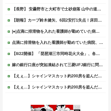
【長野】 安曇野市と大町市で土砂崩落 山中の道路が寸断 宿泊客や登山客など計400人近くが孤立か 土石流で橋が流されたとの情報も
【朗報】カープ鈴木健矢、6回2安打1失点！床田の代役先発で快投し鯉党に絶賛される！
|●|点滴に排泄物を入れた看護師が勤めていた病院、新病棟を建てたばかりなのに近隣住民の総スカンを食らった結果……
点滴に排泄物を入れた看護師が勤めていた病院、新病棟を建てたばかりなのに近隣住民の総スカンを食らった結果……他
【8/22開催】 「琵琶湖三市同時花火大会」、各市公式「そんな花火大会は存在しない」→ 高価チケットを購入した人達がSNS阿鼻叫喚
嫁の銀行口座が突如凍結されて三菱UFJ銀行に問い合わせ、「説明できない」と言われて警察に相談しにいくと……
【えぇ…】シャインマスカット約200房を盗んだ男の自宅を調べた結果ｗｗｗｗｗｗｗｗ
【えぇ…】シャインマスカット約200房を盗んだ男の自宅を調べた結果ｗｗｗｗｗｗｗｗ
【画像】まんさん「オフ会に呼んだ覚えない人がずっといたので晒すわ」（パシャ）
1位
海外「疑惑だらけだな」FIFA会長に愛人に口止め料を払っていた疑惑（海外の反応）