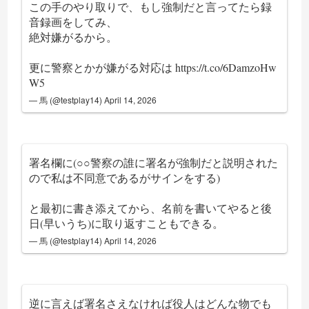
この手のやり取りで、もし強制だと言ってたら録
音録画をしてみ、
絶対嫌がるから。
更に警察とかが嫌がる対応は
https://t.co/6DamzoHw
W5
— 馬 (@testplay14)
April 14, 2026
署名欄に(○○警察の誰に署名が強制だと説明された
ので私は不同意であるがサインをする)
と最初に書き添えてから、名前を書いてやると後
日(早いうち)に取り返すこともできる。
— 馬 (@testplay14)
April 14, 2026
逆に言えば署名さえなければ役人はどんな物でも