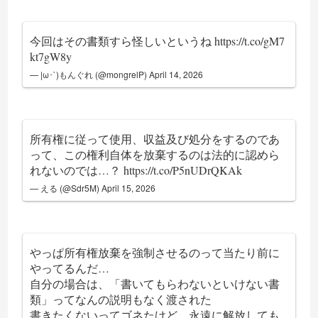
今回はその書類すら怪しいというね
https://t.co/gM7
kt7gW8y
— |ω･`)もんぐれ (@mongrelP)
April 14, 2026
所有権に従って使用、収益及び処分をするのであ
って、この権利自体を放棄するのは法的に認めら
れないのでは…？
https://t.co/P5nUDrQKAk
— える (@Sdr5M)
April 15, 2026
やっぱ所有権放棄を強制させるのって当たり前に
やってるんだ…
自分の場合は、「書いてもらわないといけない書
類」ってなんの説明もなく渡された
書きたくないってゴネたけど、永遠に解放しても