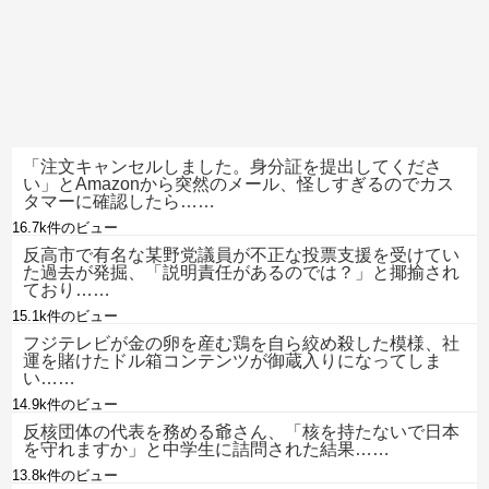
「注文キャンセルしました。身分証を提出してくださ
い」とAmazonから突然のメール、怪しすぎるのでカス
タマーに確認したら……
16.7k件のビュー
反高市で有名な某野党議員が不正な投票支援を受けてい
た過去が発掘、「説明責任があるのでは？」と揶揄され
ており……
15.1k件のビュー
フジテレビが金の卵を産む鶏を自ら絞め殺した模様、社
運を賭けたドル箱コンテンツが御蔵入りになってしま
い……
14.9k件のビュー
反核団体の代表を務める爺さん、「核を持たないで日本
を守れますか」と中学生に詰問された結果……
13.8k件のビュー