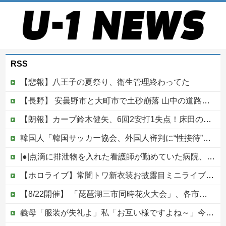
RSS
【悲報】八王子の夏祭り、衛生管理終わってた
【長野】 安曇野市と大町市で土砂崩落 山中の道路が寸断 宿泊客や登山客など計400人近くが孤立か 土石流で橋が流されたとの情報も
【朗報】カープ鈴木健矢、6回2安打1失点！床田の代役先発で快投し鯉党に絶賛される！
韓国人「韓国サッカー協会、外国人審判に“性接待”報道・・・」→「2002年の審判買収が事実だったのか？」「日本人が言ってたこと正しかったね・・・...
|●|点滴に排泄物を入れた看護師が勤めていた病院、新病棟を建てたばかりなのに近隣住民の総スカンを食らった結果……
【ホロライブ】常闇トワ新衣装お披露目ミニライブ！お笑い芸人みたいなリアクションをするトワ様他
【8/22開催】 「琵琶湖三市同時花火大会」、各市公式「そんな花火大会は存在しない」→ 高価チケットを購入した人達がSNS阿鼻叫喚
義母「服装が失礼よ」私「お互い様ですよね～」今までイビられ続けてきた私が義姉の披露宴で大暴れｗｗ義親族に「ひっぱたきますよ」と釘を刺したったｗｗｗ