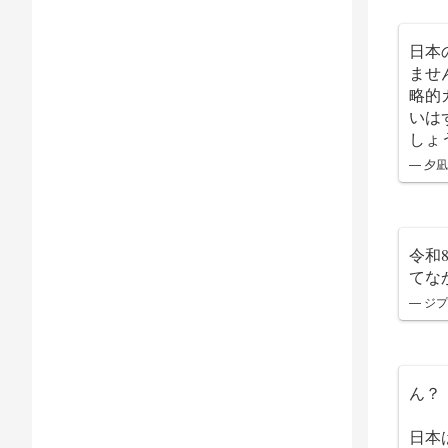
日本
ませ
略的
いは
しょ
— 夕凪 
令和
てな
— ジプ
ん？
日本