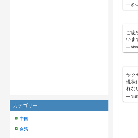
— ぎんが
ご忠
いま
— Alsn
ヤク
現状
れな
— Nish
カテゴリー
中国
台湾