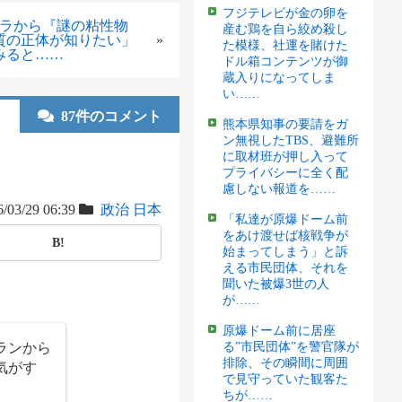
フジテレビが金の卵を
ヘラから『謎の粘性物
産む鶏を自ら絞め殺し
質の正体が知りたい」
»
た模様、社運を賭けた
みると……
ドル箱コンテンツが御
蔵入りになってしま
い……
87件のコメント
熊本県知事の要請をガ
ン無視したTBS、避難所
に取材班が押し入って
プライバシーに全く配
慮しない報道を……
/03/29 06:39
政治
日本
「私達が原爆ドーム前
をあけ渡せば核戦争が
B!
始まってしまう」と訴
える市民団体、それを
聞いた被爆3世の人
が……
原爆ドーム前に居座
ランから
る”市民団体”を警官隊が
排除、その瞬間に周囲
気がす
で見守っていた観客た
ちが……