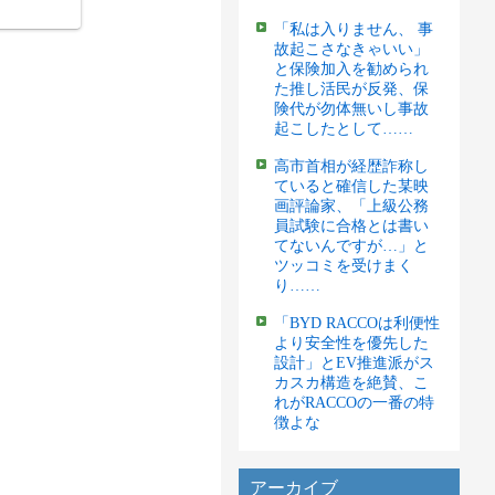
「私は入りません、 事
故起こさなきゃいい」
と保険加入を勧められ
た推し活民が反発、保
険代が勿体無いし事故
起こしたとして……
高市首相が経歴詐称し
ていると確信した某映
画評論家、「上級公務
員試験に合格とは書い
てないんですが…」と
ツッコミを受けまく
り……
「BYD RACCOは利便性
より安全性を優先した
設計」とEV推進派がス
カスカ構造を絶賛、こ
れがRACCOの一番の特
徴よな
アーカイブ