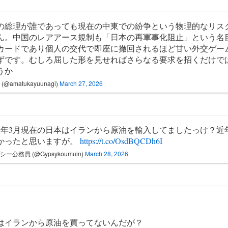
の総理が誰であっても現在の中東での紛争という物理的なリス
ん。中国のレアアース規制も「日本の再軍事化阻止」という名
カードであり個人の交代で即座に撤回されるほど甘い外交ゲー
ずです。むしろ屈した形を見せればさらなる要求を招くだけで
うか
(@amatukayuunagi)
March 27, 2026
8年3月現在の日本はイランから原油を輸入してましたっけ？近
かったと思いますが。
https://t.co/OsdBQCDh6I
シー公務員 (@Gypsykoumuin)
March 28, 2026
はイランから原油を買ってないんだが？