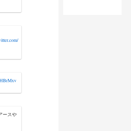
witter.com/
SfHBrMxv
アースや