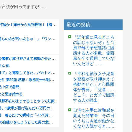
な言説が回ってますが……
最近の投稿
「近年稀に見るどころ
の話じゃないぞ」と台
風15号の予想進路に困
惑する人が多数、偏西
風が全く通用していな
いんだけど……
「平和を願う女子児童
を警察が取り押さえて
移動させた」と市民団
体が告発、「児童……
どこ？」とガチで困惑
する人が続出
自宅で左手に違和感を
覚えた開業医、その日
のうちに両足が動かな
くなり入院すると……