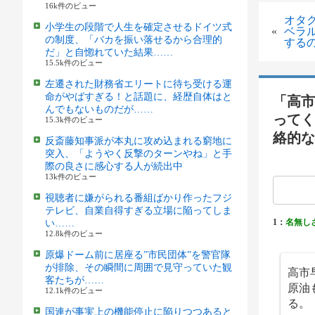
16k件のビュー
オタ
小学生の段階で人生を確定させるドイツ式
«
ベラ
の制度、「バカを振い落せるから合理的
する
だ」と自惚れていた結果……
15.5k件のビュー
左遷された財務省エリートに待ち受ける運
命がやばすぎる！と話題に、経歴自体はと
「高市
んでもないものだが……
ってく
15.3k件のビュー
絡的な
反斎藤知事派が本丸に攻め込まれる窮地に
突入、「ようやく反撃のターンやね」と手
際の良さに感心する人が続出中
13k件のビュー
視聴者に嫌がられる番組ばかり作ったフジ
テレビ、自業自得すぎる立場に陥ってしま
1：
名無し
い……
12.8k件のビュー
原爆ドーム前に居座る”市民団体”を警官隊
が排除、その瞬間に周囲で見守っていた観
高市
客たちが……
原油
12.1k件のビュー
る。
国連が事実上の機能停止に陥りつつあると