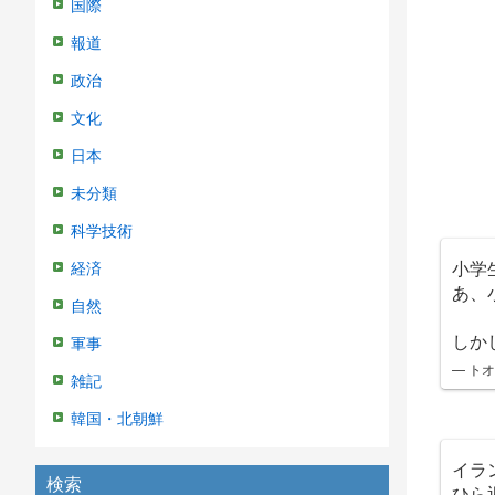
国際
報道
政治
文化
日本
未分類
科学技術
小学
経済
あ、
自然
しか
軍事
— トオル
雑記
韓国・北朝鮮
イラ
検索
ひら