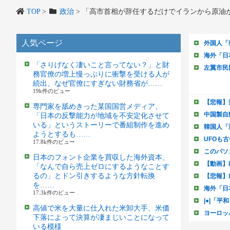
TOP
>
政治
>
「高市首相が辞任するだけでイランから原油
人気ページ
「さりげなく凄いこと言ってない？」と財
務官僚の増上慢っぷりに衝撃を受ける人が
続出、なぜ官僚にすぎない財務省が……
19k件のビュー
専門家を舐めきった某国国営メディア、
「日本の反撃能力が地域を不安定化させて
いる」というストーリーで番組制作を進め
ようとするも……
17.8k件のビュー
日本のフォント企業を買収した海外資本、
「なんで自ら売上ゼロにするようなことす
るの」とドン引きするような方針転換
を……
17.3k件のビュー
高値で米を大量に仕入れた米卸大手、米価
下落によって決算が凄まじいことになって
いる模様