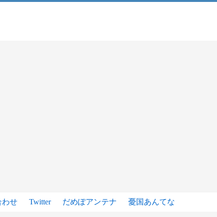
合わせ
Twitter
だめぽアンテナ
憂国あんてな