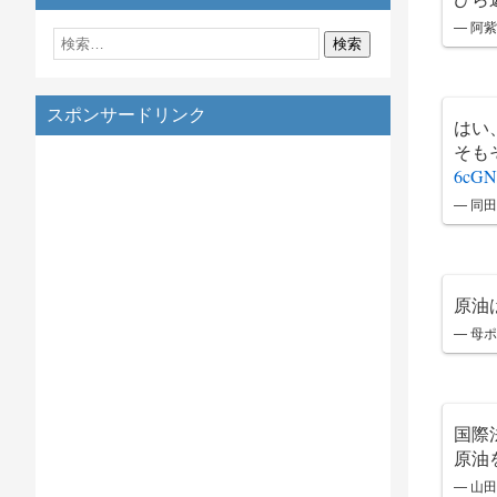
— 阿紫
スポンサードリンク
はい
そも
6cGN
— 同田
原油
— 母
国際
原油
— 山田