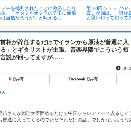
クデモを批判されたことに激怒したリ
某100円ショップの
ル派、「オタクがオタクのデモに参加
質』が漏出、「謎物
のは当然だろうが」と吠えるも……
と思い切って切って
首相が辞任するだけでイランから原油が普通に入
る」とギタリストが主張、音楽界隈でこういう短
言説が回ってますが……
2026
Xで共有
Facebookで共有
さん
早苗さんが総理大臣辞めるだけで中国からレアアース入るしイ
も普通に入ってくるのでただそれだけの話しでしかないような