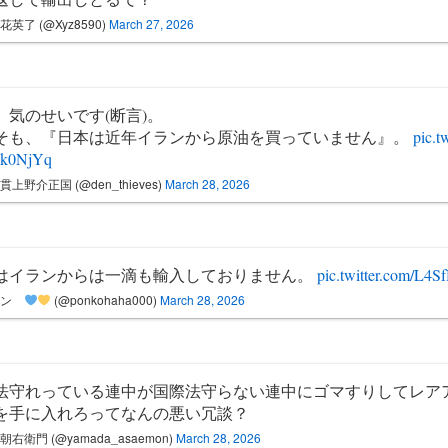
花英了 (@Xyz8590)
March 27, 2026
、気のせいです(断言)。
そも、『日本は近年イランから原油を買っていません』。
pic.t
k0NjYq
貫上野介正国 (@den_thieves)
March 28, 2026
はイランからは一滴も輸入しておりません。
pic.twitter.com/L4
ポン
(@ponkohaha000)
March 28, 2026
法守れっている連中が国際法守らない連中にゴマすりしてレア
を手に入れろってなんの悪い冗談？
朝右衛門 (@yamada_asaemon)
March 28, 2026