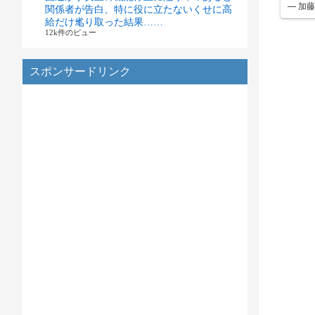
— 加藤一
関係者が告白、特に役に立たないくせに高
給だけ毟り取った結果……
12k件のビュー
スポンサードリンク