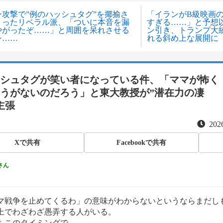
ン攻撃で”例のハッシュタグ”を揶揄さ
「イランがB級映画
くったリベラル派、「ついに本音を漏
すぎる……」と予想
やがったぞ……」と周囲を呆れさせる
ン引き、トランプ大
を……
れる斜め上な展開に
シュタグが笑い者になっている件、「ママが怖く
うがないのだろう」と東大教授が”潜在力の凄
主張
2026
Xで共有
Facebookで共有
さん
マ戦争を止めてくるわ」の意味がわからないというならまだし
上でわざわざ愚弄する人がいる。
もこのタイミングで。