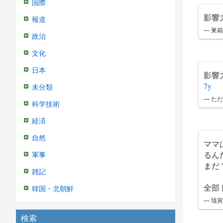
国際
影響
報道
— 巣箱 
政治
文化
日本
影響
7y
未分類
— ただの
科学技術
経済
自然
ママ
るん
軍事
まだ
雑記
全部
韓国・北朝鮮
— 埴寅
検索