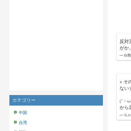
反対
がか
— 白熊
> 
ない
カテゴリー
(´
から
中国
— ちゃ
台湾