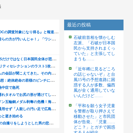
張
最近の投稿
石破前首相を懐かしむ
左派、「石破が日本国
民から支持されまくっ
ていた」と主張してし
まうも……
「近年稀に見るどころ
の話じゃないぞ」と台
風15号の予想進路に困
惑する人が多数、偏西
風が全く通用していな
いんだけど……
「平和を願う女子児童
を警察が取り押さえて
移動させた」と市民団
体が告発、「児童……
どこ？」とガチで困惑
する人が続出