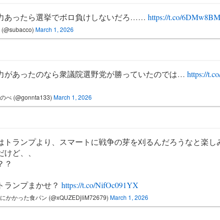
力あったら選挙でボロ負けしないだろ……
https://t.co/6DMw8B
(@subacco)
March 1, 2026
力があったのなら衆議院選野党が勝っていたのでは…
https://t.
べ (@gonnta133)
March 1, 2026
はトランプより、スマートに戦争の芽を刈るんだろうなと楽し
だけど、、
？？
トランプまかせ？
https://t.co/NifOc091YX
にかかった食パン (@xQUZEDjliM72679)
March 1, 2026