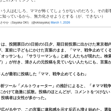
いう人はむしろ、ママが怖くてしょうがないのだろう。その影
に知っているから、無力化させようとする（が、できない）
やか（Sayaka OKI） (@okisayaka)
March 1, 2026
は、投開票日の3日前の5日夕、期日前投票に出かけた東京都
が、直前に子どもにかけた言葉のまま、「ママ、戦争止めてく
「オッサンも」「サラリーマンも」と続く人たちが現れた。検
グ）」が付き、清さんの元投稿を見ていない人たちにも、言葉
さんが最初に投稿した「ママ、戦争止めてくるわ」
分析ツール「メルトウォーター」の推計によると、「＃ママ戦
日にかけて急激に拡散。投稿のほとんどが、コメントをつけない
。投稿者は女性が多かった。
広がる中で、この言葉に違和感を示す反応も増え始めた。選挙