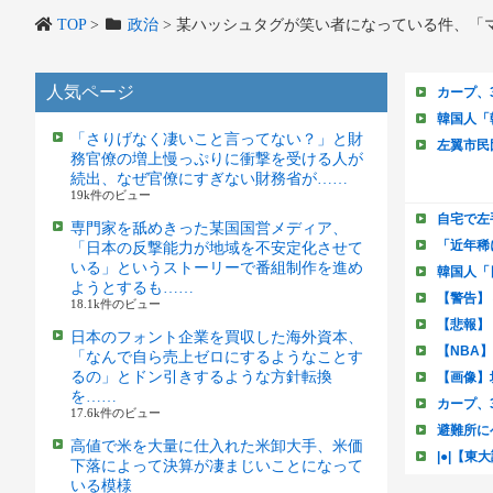
TOP
>
政治
>
某ハッシュタグが笑い者になっている件、「マ
人気ページ
「さりげなく凄いこと言ってない？」と財
務官僚の増上慢っぷりに衝撃を受ける人が
続出、なぜ官僚にすぎない財務省が……
19k件のビュー
専門家を舐めきった某国国営メディア、
「日本の反撃能力が地域を不安定化させて
いる」というストーリーで番組制作を進め
ようとするも……
18.1k件のビュー
日本のフォント企業を買収した海外資本、
「なんで自ら売上ゼロにするようなことす
るの」とドン引きするような方針転換
を……
17.6k件のビュー
高値で米を大量に仕入れた米卸大手、米価
下落によって決算が凄まじいことになって
いる模様