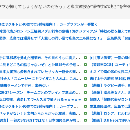
マが怖くてしょうがないのだろう」と東大教授が”潜在力の凄さ”を主