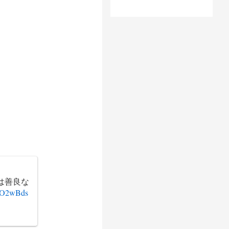
は善良な
/UO2wBds