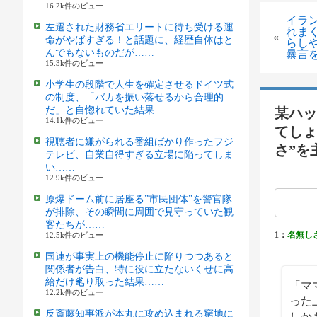
16.2k件のビュー
イラ
左遷された財務省エリートに待ち受ける運
れま
«
命がやばすぎる！と話題に、経歴自体はと
らし
んでもないものだが……
暴言
15.3k件のビュー
小学生の段階で人生を確定させるドイツ式
の制度、「バカを振い落せるから合理的
だ」と自惚れていた結果……
某ハッ
14.1k件のビュー
てしょ
視聴者に嫌がられる番組ばかり作ったフジ
さ”を
テレビ、自業自得すぎる立場に陥ってしま
い……
12.9k件のビュー
原爆ドーム前に居座る”市民団体”を警官隊
が排除、その瞬間に周囲で見守っていた観
客たちが……
1：
名無し
12.5k件のビュー
国連が事実上の機能停止に陥りつつあると
関係者が告白、特に役に立たないくせに高
給だけ毟り取った結果……
「マ
12.2k件のビュー
った
反斎藤知事派が本丸に攻め込まれる窮地に
しか