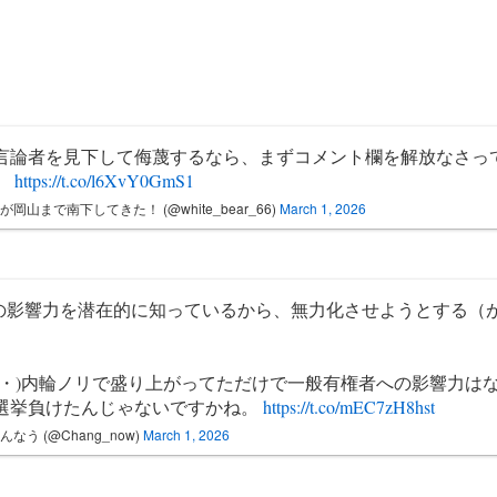
言論者を見下して侮蔑するなら、まずコメント欄を解放なさっ
。
https://t.co/l6XvY0GmS1
が岡山まで南下してきた！ (@white_bear_66)
March 1, 2026
その影響力を潜在的に知っているから、無力化させようとする（
）
・ω・)内輪ノリで盛り上がってただけで一般有権者への影響力は
選挙負けたんじゃないですかね。
https://t.co/mEC7zH8hst
んなう (@Chang_now)
March 1, 2026