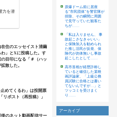
原爆ドーム前に居座
響力を潜
る”市民団体”を警官隊が
排除、その瞬間に周囲
で見守っていた観客た
ちが……
「私は入りません、 事
故起こさなきゃいい」
と保険加入を勧められ
内在住のエッセイスト清繭
た推し活民が反発、保
るわ」とXに投稿した。す
険代が勿体無いし事故
起こしたとして……
索の目印になる「＃（ハッ
が拡散した。
高市首相が経歴詐称し
ていると確信した某映
画評論家、「上級公務
員試験に合格とは書い
てないんですが…」と
争止めてくるわ」は投開票
ツッコミを受けまく
り……
「リポスト（再投稿）」
アーカイブ
後のネット動画配信サー