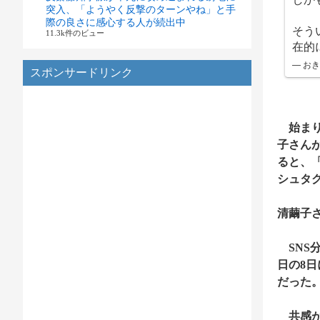
突入、「ようやく反撃のターンやね」と手
際の良さに感心する人が続出中
そう
11.3k件のビュー
在的
— おきさ
スポンサードリンク
始まり
子さん
ると、
シュタ
清繭子
SNS
日の8
だった
共感が