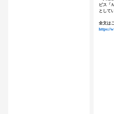
ビス「
として
全文は
https://