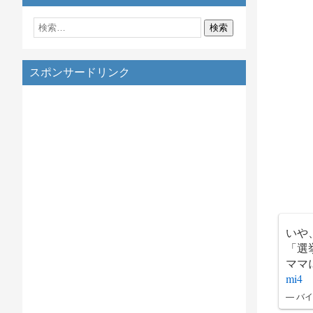
スポンサードリンク
いや
「選
ママ
mi4
— バイ