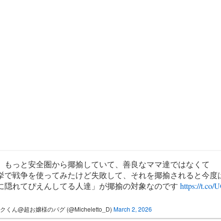
、もっと安全圏から揶揄していて、善良なママ達ではなくて
挙で戦争を使ってみたけど失敗して、それを揶揄されると今度
に隠れてぴえんしてる人達」が揶揄の対象なのです
https://t.co
クくん@超お嬢様のパグ (@Micheletto_D)
March 2, 2026