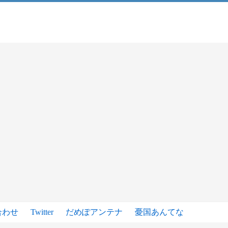
合わせ
Twitter
だめぽアンテナ
憂国あんてな