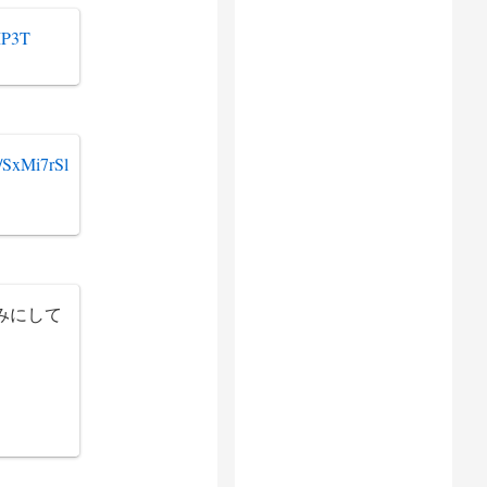
MP3T
co/SxMi7rSl
みにして