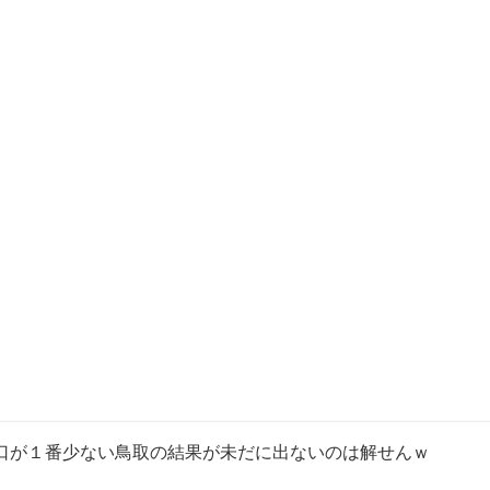
口が１番少ない鳥取の結果が未だに出ないのは解せんｗ