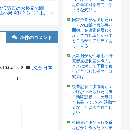
組の最終回を見ている
逢沢議員のお膝元の岡
ような気分に……
度は小泉勝利と報じられ
»
国家予算が枯渇したロ
シアが山賊の真似事を
開始、金銀貴金属じゃ
なくて自動車とかって
28件のコメント
ところがリアリティあ
りすぎる……
文科省が女性専用の研
究者支援制度を導入、
それに対して子育て負
/10/04 13:39
政治
日本
担に苦しむ若手男性研
究者は……
B!
後輩記者に歩道橋近く
で呼び止められた元毎
日新聞記者、「元毎日
と名乗ってSNSで活動す
るな」と要求されてし
まい……
視聴者に嫌がられる番
組ばかり作ったフジテ