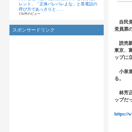
レント、「正体バレバレよな」と黒電話の
呼び方であっさりと……
13k件のビュー
自民党
党員票
スポンサードリンク
読売新
東京、
ップに
小泉進
る。
林芳正
ップだ
https://