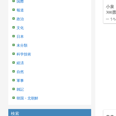
国際
小泉
報道
30
— うち
政治
文化
日本
未分類
科学技術
経済
自然
軍事
雑記
韓国・北朝鮮
検索