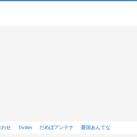
合わせ
Twitter
だめぽアンテナ
憂国あんてな