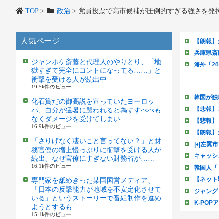
TOP
>
政治
>
党員投票で高市候補が圧倒的すぎる強さを発
人気ページ
ジャンポケ斎藤と代理人のやりとり、「地
獄すぎて完全にコントになってる……」と
衝撃を受ける人が続出中
19.5k件のビュー
化石賞だの御高説を宣っていたヨーロッ
パ、自分が猛暑に襲われると為すすべべも
なくダメージを受けてしまい……
16.9k件のビュー
「さりげなく凄いこと言ってない？」と財
務官僚の増上慢っぷりに衝撃を受ける人が
続出、なぜ官僚にすぎない財務省が……
16.1k件のビュー
専門家を舐めきった某国国営メディア、
「日本の反撃能力が地域を不安定化させて
いる」というストーリーで番組制作を進め
ようとするも……
15.1k件のビュー