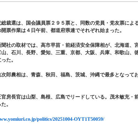
総裁選は、国会議員票２９５票と、同数の党員・党友票による
の開票作業は４日午前、都道府県連でそれぞれ始まった。
聞社の取材では、高市早苗・前経済安全保障相が、北海道、宮
富山、石川、長野、愛知、三重、京都、大阪、兵庫、和歌山、
立った。
次郎農相は、青森、秋田、福島、茨城、沖縄で最多となって
官房長官は山梨、島根、広島でリードしている。茂木敏充・前
った。
www.yomiuri.co.jp/politics/20251004-OYT1T50059/