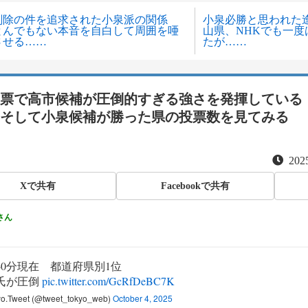
削除の件を追求された小泉派の関係
小泉必勝と思われた
とんでもない本音を自白して周囲を唖
山県、NHKでも一
させる……
たが……
票で高市候補が圧倒的すぎる強さを発揮している
そして小泉候補が勝った県の投票数を見てみる
2025
Xで共有
Facebookで共有
さん
時40分現在 都道府県別1位
氏が圧倒
pic.twitter.com/GcRfDeBC7K
o.Tweet (@tweet_tokyo_web)
October 4, 2025