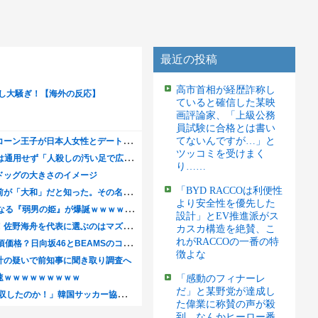
最近の投稿
高市首相が経歴詐称し
ていると確信した某映
画評論家、「上級公務
員試験に合格とは書い
てないんですが…」と
ツッコミを受けまく
り……
「BYD RACCOは利便性
より安全性を優先した
設計」とEV推進派がス
カスカ構造を絶賛、こ
れがRACCOの一番の特
徴よな
「感動のフィナーレ
だ」と某野党が達成し
た偉業に称賛の声が殺
到、なんかヒーロー番