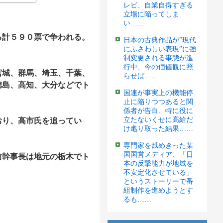
レビ、自業自得すぎる
立場に陥ってしま
い……
計５９０票で争われる。
日本の古典作品が”現代
にふさわしい表現”に強
制変更される事態が進
行中、今の価値観に照
城、群馬、埼玉、千葉、
らせば……
徳島、高知、大分などでト
国連が事実上の機能停
止に陥りつつあると関
係者が告白、特に役に
立たないくせに高給だ
おり、高市氏を追ってい
け毟り取った結果……
専門家を舐めきった某
国国営メディア、「日
幹事長は地元の栃木でト
本の反撃能力が地域を
不安定化させている」
というストーリーで番
組制作を進めようとす
るも……