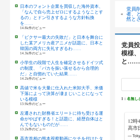
日本のフォント企業を買収した海外資本、
党員
「なんで自ら売上ゼロにするようなことす
«
者、
るの」とドン引きするような方針転換
然と
を……
14.8k件のビュー
「ピクサー最大の失敗だ」と日本を舞台に
した某アメリカ産アニメが話題に、日本と
党員投
韓国の両方に失礼すぎるわ……
模様、
14.3k件のビュー
と……
小学生の段階で人生を確定させるドイツ式
の制度、「バカを振い落せるから合理的
だ」と自惚れていた結果……
14.2k件のビュー
高値で米を大量に仕入れた米卸大手、米価
下落によって決算が凄まじいことになって
1：
名無し
いる模様
13.9k件のビュー
左遷された財務省エリートに待ち受ける運
命がやばすぎる！と話題に、経歴自体はと
12
んでもないものだが……
高市
13.2k件のビュー
— Toky
高市首相の熊本視察動画にケチを付けたタ