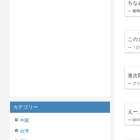
ちな
— 猿狗
この
— ！ひ
進次
— プリ
カテゴリー
えー
— ゆの
中国
台湾