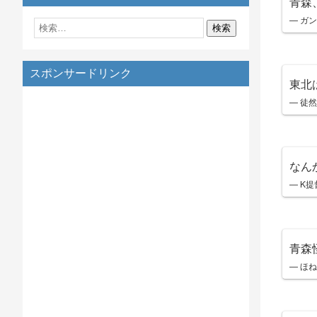
青森
— ガン
スポンサードリンク
東北
— 徒然
なん
— K提督
青森
— ほね