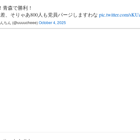
！青森で勝利！
0票差、そりゃあ800人も党員パージしますわな
pic.twitter.com/sK
んちん (@uuuucheee)
October 4, 2025