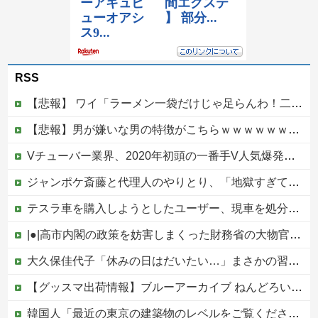
RSS
【悲報】 ワイ「ラーメン一袋だけじゃ足らんわ！二袋作ったろ！」→結果ｗｗｗ
【悲報】男が嫌いな男の特徴がこちらｗｗｗｗｗｗｗｗｗｗ
Vチューバー業界、2020年初頭の一番手V人気爆発から何も変わらない……
ジャンポケ斎藤と代理人のやりとり、「地獄すぎて完全にコントになってる……」と衝撃を受ける人が続出中他
テスラ車を購入しようとしたユーザー、現車を処分して代金を支払い、平日の納車日に予定を合わせた結果……
|●|高市内閣の政策を妨害しまくった財務省の大物官僚、本来ならエース級の人材が就くはずのないポストに送られ……
大久保佳代子「休みの日はだいたい…」まさかの習慣を暴露ｗｗｗ
【グッスマ出荷情報】ブルーアーカイブ ねんどろいど「百合園セイア」「竜華キサキ」「早瀬ユウカ(再販)」ほか【発売日決定】
韓国人「最近の東京の建築物のレベルをご覧ください・・・」