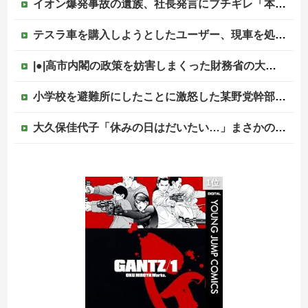
イオン爆発事故の遺族、社長発言にブチギレ「本当のことを話して」
テスラ車を購入しようとしたユーザー、現車を処分して代金を支払い、平日の納車日に予定を合わせた結果……
|●|高市内閣の政策を妨害しまくった財務省の大物官僚、本来ならエース級の人材が就くはずのないポストに送られ……
小学校を避難所にしたことに激怒した某野党幹部、僅か3文字で論破される偉業を達成してしまい……
大久保佳代子「休みの日はだいたい…」まさかの習慣を暴露ｗｗｗ
韓国人「最近の東京の建築物のレベルをご覧ください・・・」
1位
共産党「これは酷い…京都市でマイナンバーカードを持たない29万人がポイント給付事業から排除された」
中居正広（無職）、熊本に多額の寄付していた。知人「誰にも知られなくてもいい、と公表してない」
【移民政策反対】イオンの売り場で唐揚げを食う中国人の子供