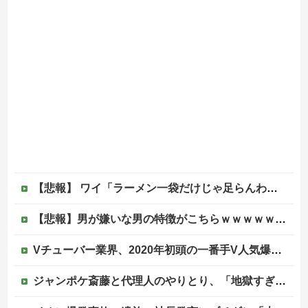
【悲報】 ワイ「ラーメン一袋だけじゃ足らんわ！二袋作ったろ！」→結果ｗｗｗ
【悲報】男が嫌いな男の特徴がこちらｗｗｗｗｗｗｗｗｗｗ
Vチューバー業界、2020年初頭の一番手V人気爆発から何も変わらない……
ジャンポケ斎藤と代理人のやりとり、「地獄すぎて完全にコントになってる……」と衝撃を受ける人が続出中他