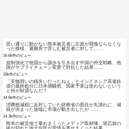
思い通りに動かない熊本被災者に左派が我慢ならなくな
った模様、避難所で苦しむ被災者に対して……
16.6k件のビュー
規制強化で他国から譲歩を引き出す中国の外交戦略、他
国がサプライチェーン変更で対抗した結果……
15k件のビュー
「安物買いの銭失いだったねぇ」とインドネシア高速鉄
道の最終処分に日本側騒然、国家予算は使わないという
と何が財源なんだ？
14.6k件のビュー
消費税減税に反対していた財務省の面目が丸潰れに、減
税が決まった途端に市場が動き出したが……
14.3k件のビュー
熊本の被災地で暴れまくったメディア取材陣、堪忍袋の
緒が切れた地元住民が苦情を寄せまくった結果……