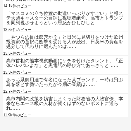
14.1k件のビュー
「マスコミの立ち位置の勘違いっぷりがすごい」と報ス
テ大越キャスターの台詞に視聴者絶句、高市とトランプ
を同列視させようという思惑がひしひしと
13.5k件のビュー
「やつらの目は節穴か？」と日米に見切りをつけた欧州
投資家の選択に衝撃を受ける人が続出、日英米の資産を
処分して代わりに選んだのは……
13.5k件のビュー
高市首相の熊本視察動画にケチを付けたタレント、「正
体バレバレよな」と黒電話の呼び方であっさりと……
13.3k件のビュー
あっち系御用達で有名になった某ブランド、一時は飛ぶ
鳥を落とす勢いだったが今期の業績は……
12.7k件のビュー
高市内閣の政策を妨害しまくった財務省の大物官僚、本
来ならエース級の人材が就くはずのないポストに送ら
れ……
11.9k件のビュー