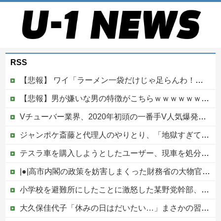
RSS
【悲報】 ワイ「ラーメン一袋だけじゃ足らんわ！二袋作ったろ！」→結果ｗｗｗ
【悲報】男が嫌いな男の特徴がこちらｗｗｗｗｗｗｗｗｗｗ
Vチューバー業界、2020年初頭の一番手V人気爆発から何も変わらない……
ジャンポケ斎藤と代理人のやりとり、「地獄すぎて完全にコントになってる……」と衝撃を受ける人が続出中他
テスラ車を購入しようとしたユーザー、現車を処分して代金を支払い、平日の納車日に予定を合わせた結果……
|●|高市内閣の政策を妨害しまくった財務省の大物官僚、本来ならエース級の人材が就くはずのないポストに送られ……
小学校を避難所にしたことに激怒した某野党幹部、僅か3文字で論破される偉業を達成してしまい……
大久保佳代子「休みの日はだいたい…」まさかの習慣を暴露ｗｗｗ