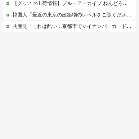
【グッスマ出荷情報】ブルーアーカイブ ねんどろいど「百合園セイア」「竜華キサキ」「早瀬ユウカ(再販)」ほか【発売日決定】
韓国人「最近の東京の建築物のレベルをご覧ください・・・」
共産党「これは酷い…京都市でマイナンバーカードを持たない29万人がポイント給付事業から排除された」
中居正広（無職）、熊本に多額の寄付していた。知人「誰にも知られなくてもいい、と公表してない」
【移民政策反対】イオンの売り場で唐揚げを食う中国人の子供
Powered by livedoor 相互RSS