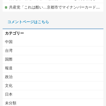
共産党「これは酷い…京都市でマイナンバーカードを持たない29万人がポイント給付事業から排除された」
中居正広（無職）、熊本に多額の寄付していた。知人「誰にも知られなくてもいい、と公表してない」
コメントページはこちら
【移民政策反対】イオンの売り場で唐揚げを食う中国人の子供
カテゴリー
中国
台湾
国際
報道
Powered by livedoor 相互RSS
政治
文化
日本
未分類