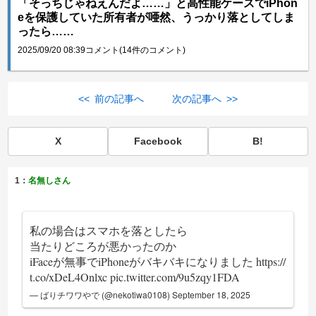
「そっちじゃねえんだよ……」と高性能ケースでiPhon
eを保護していた所有者が唖然、うっかり落としてしま
ったら……
2025/09/20 08:39
コメント(14件のコメント)
<< 前の記事へ
次の記事へ >>
X
Facebook
B!
1：
名無しさん
私の場合はスマホを落としたら
当たりどころが悪かったのか
iFaceが無事でiPhoneがバキバキになりました
https://
t.co/xDeL4Onlxc
pic.twitter.com/9u5zqy1FDA
— ばりチワワやで (@nekotiwa0108)
September 18, 2025