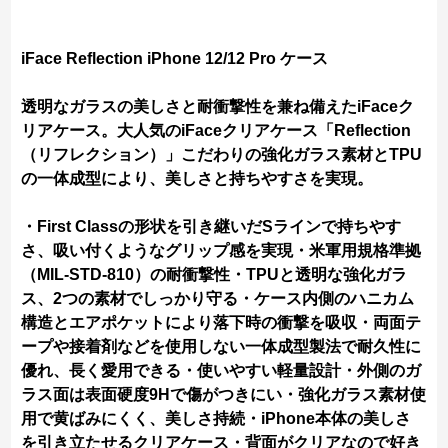
iFace Reflection iPhone 12/12 Pro ケース
透明なガラスの美しさと耐衝撃性を兼ね備えたiFaceク
リアケース。大人気のiFaceクリアケース「Reflection
（リフレクション）」こだわりの強化ガラス素材とTPU
の一体成型により、美しさと持ちやすさを実現。
・First Classの形状を引き継いだSラインで持ちやす
さ、吸い付くようなグリップ感を実現・米軍用規格準拠
（MIL-STD-810）の耐衝撃性・TPUと透明な強化ガラ
ス、2つの素材でしっかり守る・ケース内側のハニカム
構造とエアポケットにより落下時の衝撃を吸収・両面テ
ープや接着剤などを使用しない一体成型製法で耐久性に
優れ、長く愛用できる・使いやすい軽量設計・外側のガ
ラス面は表面硬度9Hで傷がつきにい・強化ガラス素材使
用で黄ばみにくく、美しさ持続・iPhone本体の美しさ
を引き立たせるクリアケース・背面がクリアなので好き