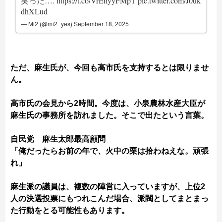
笑った….
https://t.co/VrEhyyFMpT
pic.twitter.com/J0uk
dhXLud
— Mi2 (@mi2_yes)
September 18, 2025
ただ、麻生氏が、今回も高市氏を支持するとは限りませ
ん。
高市氏の会見から2時間。今度は、小泉農林水産大臣が
麻生氏の事務所を訪れました。そこで出たという言葉。
自民党 麻生太郎最高顧問
「俺だったらお前の年で、火中の栗は拾わねえな。頑張
れ」
麻生派の議員は、複数の陣営に入っていますが、上位2
人の決選投票にもつれこんだ場合、派閥としてまとまっ
た行動をとる可能性もあります。