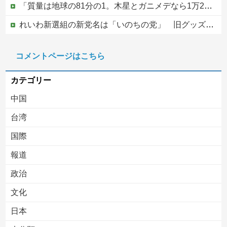
「質量は地球の81分の1。木星とガニメデなら1万2800分の1」月がどれだけ規格外なのか、数字で並べてみると…
れいわ新選組の新党名は「いのちの党」 旧グッズ半額で販売 どうなる秘書給与疑惑
ジャンポケ斎藤と代理人のやりとり、「地獄すぎて完全にコントになってる……」と衝撃を受ける人が続出中
コメントページはこちら
【ヤバい】100件以上の窃盗をしたトルコ国籍の男3人を逮捕 #移民 #外国人
カテゴリー
中国
台湾
国際
報道
Powered by livedoor 相互RSS
政治
文化
日本