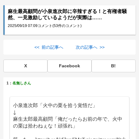
麻生最高顧問が小泉進次郎に辛辣すぎる！と有権者騒
然、一見激励しているようだが実際は……
2025/09/19 07:09
コメント(53件のコメント)
<< 前の記事へ
次の記事へ >>
X
Facebook
B!
1：
名無しさん
小泉進次郎「火中の栗を拾う覚悟だ」
↓
麻生太郎最高顧問「俺だったらお前の年で、火中
の栗は拾わねぇな！頑張れ」