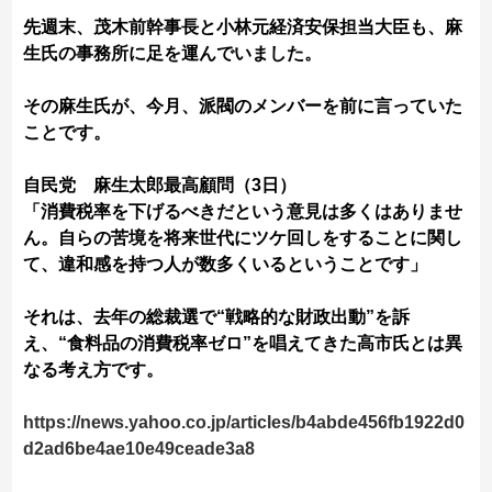
先週末、茂木前幹事長と小林元経済安保担当大臣も、麻
生氏の事務所に足を運んでいました。
その麻生氏が、今月、派閥のメンバーを前に言っていた
ことです。
自民党 麻生太郎最高顧問（3日）
「消費税率を下げるべきだという意見は多くはありませ
ん。自らの苦境を将来世代にツケ回しをすることに関し
て、違和感を持つ人が数多くいるということです」
それは、去年の総裁選で“戦略的な財政出動”を訴
え、“食料品の消費税率ゼロ”を唱えてきた高市氏とは異
なる考え方です。
https://news.yahoo.co.jp/articles/b4abde456fb1922d0
d2ad6be4ae10e49ceade3a8