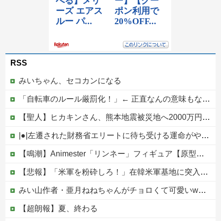
RSS
みいちゃん、セコカンになる
「自転車のルール厳罰化！」← 正直なんの意味もなかった件ｗｗｗｗｗｗｗｗ
【聖人】ヒカキンさん、熊本地震被災地へ2000万円の寄付！
|●|左遷された財務省エリートに待ち受ける運命がやばすぎる！と話題に、経歴自体はとんでもないものだが……
【鳴潮】Animester「リンネー」フィギュア【原型公開】
【悲報】「米軍を粉砕しろ！」在韓米軍基地に突入した韓国学生、即逮捕
みい山作者・亜月ねねちゃんがチョロくて可愛いwwwwwww （※画像あり）他
【超朗報】夏、終わる