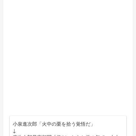
小泉進次郎「火中の栗を拾う覚悟だ」
↓