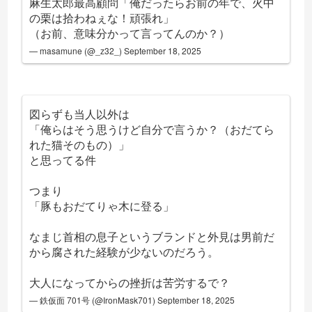
麻生太郎最高顧問「俺だったらお前の年で、火中
の栗は拾わねぇな！頑張れ」
（お前、意味分かって言ってんのか？）
— masamune (@_z32_)
September 18, 2025
図らずも当人以外は
「俺らはそう思うけど自分で言うか？（おだてら
れた猫そのもの）」
と思ってる件
つまり
「豚もおだてりゃ木に登る」
なまじ首相の息子というブランドと外見は男前だ
から腐された経験が少ないのだろう。
大人になってからの挫折は苦労するで？
— 鉄仮面 701号 (@IronMask701)
September 18, 2025