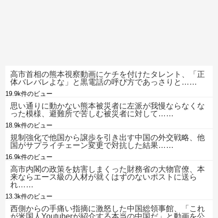
高市首相の熊本視察動画にケチを付けたタレント、「正
体バレバレよな」と黒電話の呼び方であっさりと……
19.9k件のビュー
思い通りに動かない熊本被災者に左派が我慢ならなくな
った模様、避難所で苦しむ被災者に対して……
18.9k件のビュー
規制強化で他国から譲歩を引き出す中国の外交戦略、他
国がサプライチェーン変更で対抗した結果……
16.9k件のビュー
高市内閣の政策を妨害しまくった財務省の大物官僚、本
来ならエース級の人材が就くはずのないポストに送ら
れ……
13.3k件のビュー
西側からの手痛い指摘に激怒した中国総領事館、「これ
が米国人Youtuberが紹介する本当の中国だ」と動画を公