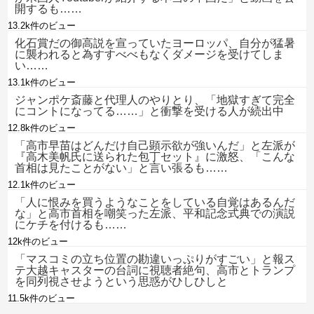
開するも……
13.2k件のビュー
化石賞だの御高説を宣っていたヨーロッパ、自分が猛暑
に襲われると為すすべべもなくダメージを受けてしま
い……
13.1k件のビュー
ジャンポケ斎藤と代理人のやりとり、「地獄すぎて完全
にコントになってる……」と衝撃を受ける人が続出中
12.8k件のビュー
「高市早苗はどんだけ自己顕示欲が強いんだ」と左派が
『高木美帆氏に送られた包丁セット』に激怒、「こんな
首相は見たことがない」と言い張るも……
12.1k件のビュー
「人に恨みを買うようなことをしている自覚はあるんだ
な」と高市首相を嘲笑った左派、平和記念式典での演説
にケチを付けるも……
12k件のビュー
「マスコミの立ち位置の勘違いっぷりがすごい」と報ス
テ大越キャスターの台詞に視聴者絶句、高市とトランプ
を同列視させようという思惑がひしひしと
11.5k件のビュー