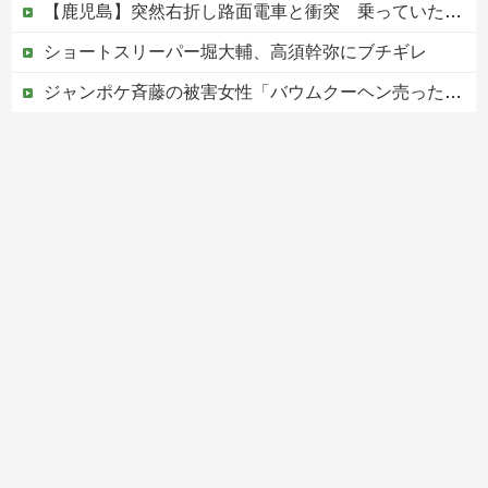
【鹿児島】突然右折し路面電車と衝突 乗っていた男女3人は車を放置しダッシュで逃走中
ショートスリーパー堀大輔、高須幹弥にブチギレ
ジャンポケ斉藤の被害女性「バウムクーヘン売ったりTikTokライブしててムカついたから示談しなかった」←これ
ジャンポケ斎藤と代理人のやりとり、「地獄すぎて完全にコントになってる……」と衝撃を受ける人が続出中
【ヤバい】100件以上の窃盗をしたトルコ国籍の男3人を逮捕 #移民 #外国人
Powered by livedoor 相互RSS