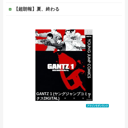
【超朗報】夏、終わる
「質量は地球の81分の1。木星とガニメデなら1万2800分の1」月がどれだけ規格外なのか、数字で並べてみると…
1位
れいわ新選組の新党名は「いのちの党」 旧グッズ半額で販売 どうなる秘書給与疑惑
ジャンポケ斎藤と代理人のやりとり、「地獄すぎて完全にコントになってる……」と衝撃を受ける人が続出中
【ヤバい】100件以上の窃盗をしたトルコ国籍の男3人を逮捕 #移民 #外国人
GANTZ 1 (ヤングジャンプコミッ
クスDIGITAL)
価格：¥100
Powered by livedoor 相互RSS