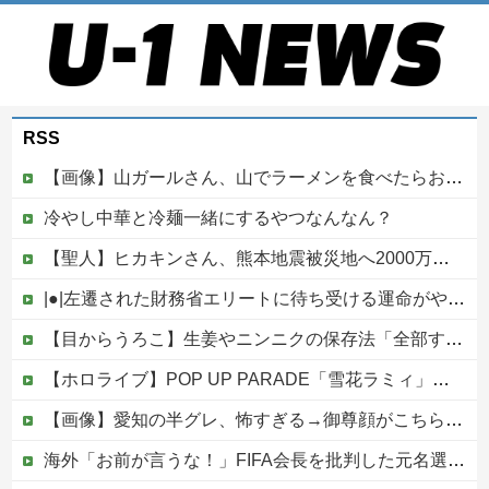
RSS
【画像】山ガールさん、山でラーメンを食べたらおじさんに怒られるｗｗｗ
冷やし中華と冷麺一緒にするやつなんなん？
【聖人】ヒカキンさん、熊本地震被災地へ2000万円の寄付！
|●|左遷された財務省エリートに待ち受ける運命がやばすぎる！と話題に、経歴自体はとんでもないものだが……
【目からうろこ】生姜やニンニクの保存法「全部すりおろしてぴちっとして冷凍」
【ホロライブ】POP UP PARADE「雪花ラミィ」フィギュア【本日発売】他
【画像】愛知の半グレ、怖すぎる→御尊顔がこちら…
海外「お前が言うな！」FIFA会長を批判した元名選手に海外から猛反発！（海外の反応）