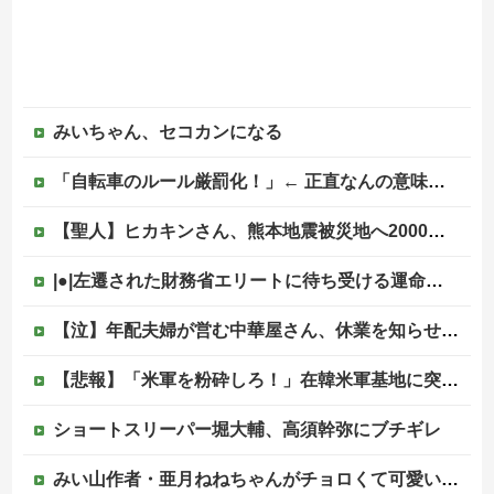
みいちゃん、セコカンになる
「自転車のルール厳罰化！」← 正直なんの意味もなかった件ｗｗｗｗｗｗｗｗ
【聖人】ヒカキンさん、熊本地震被災地へ2000万円の寄付！
|●|左遷された財務省エリートに待ち受ける運命がやばすぎる！と話題に、経歴自体はとんでもないものだが……
【泣】年配夫婦が営む中華屋さん、休業を知らせる貼り紙に応援コメントが続々と
【悲報】「米軍を粉砕しろ！」在韓米軍基地に突入した韓国学生、即逮捕
ショートスリーパー堀大輔、高須幹弥にブチギレ
みい山作者・亜月ねねちゃんがチョロくて可愛いwwwwwww （※画像あり）他