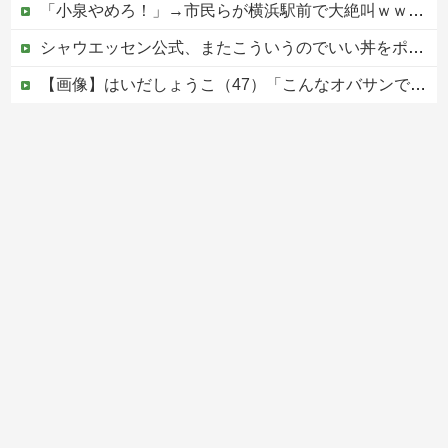
「小泉やめろ！」→市民らが横浜駅前で大絶叫ｗｗｗｗｗｗｗｗ
シャウエッセン公式、またこういうのでいい丼をポスト
【画像】はいだしょうこ（47）「こんなオバサンでいいの…？」
【速報】外人の医療費未払いが多すぎたので病院が外人の治療を断るようになってしまう
【移民政策反対】イオンの売り場で唐揚げを食う中国人の子供
Powered by livedoor 相互RSS