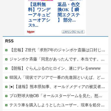
RSS
【悲報】Z世代「求刑7年のジャンポケ斎藤は口封じに被害者殺した方が量刑軽かっただろ」←1万いいね
ジャンポケ斉藤「同意があったんです。本当です。信じて下さい」 ←何でこの主張が通らないの？
【朗報】ぐらんぶるのヒロイン、遂にデレるwwww
韓国人「現状でアジアで一番の先進国といえば、どの国になるんだ？やはり日本という認識なのだろうか？」
|●|【速報】熊本県知事、オールドメディアの被災者、遺族への取材に怒り「極めて強い不満、苦情が寄せられた」
プロ野球大物OB「オールスターゲームを見た。怒りを通り越して、あきれ果てた」他
テスラ車を購入しようとしたユーザー、現車を処分して代金を支払い、平日の納車日に予定を合わせた結果……