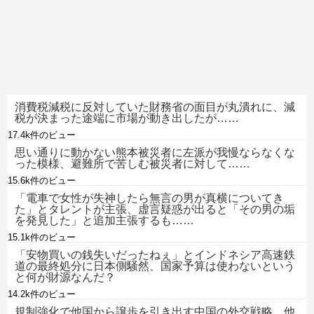
消費税減税に反対していた財務省の面目が丸潰れに、減
税が決まった途端に市場が動き出したが……
17.4k件のビュー
思い通りに動かない熊本被災者に左派が我慢ならなくな
った模様、避難所で苦しむ被災者に対して……
15.6k件のビュー
「電車で女性が失神したら無言の男が真横についてき
た」とタレントが主張、虚言疑惑が出ると「その男の垢
を発見した」と追加主張するも……
15.1k件のビュー
「安物買いの銭失いだったねぇ」とインドネシア高速鉄
道の最終処分に日本側騒然、国家予算は使わないという
と何が財源なんだ？
14.2k件のビュー
規制強化で他国から譲歩を引き出す中国の外交戦略、他