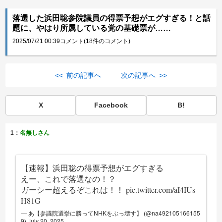
落選した浜田聡参院議員の得票予想がエグすぎる！と話
題に、やはり所属している党の基礎票が……
2025/07/21 00:39
コメント(18件のコメント)
<< 前の記事へ
次の記事へ >>
X
Facebook
B!
1：
名無しさん
【速報】浜田聡の得票予想がエグすぎる
えー、これで落選なの！？
ガーシー超えるぞこれは！！
pic.twitter.com/aI4IUs
H81G
— あ【参議院選挙に勝ってNHKをぶっ壊す】 (@na492105166155
9)
July 20, 2025