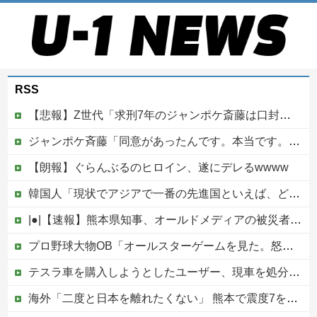
RSS
【悲報】Z世代「求刑7年のジャンポケ斎藤は口封じに被害者殺した方が量刑軽かっただろ」←1万いいね
ジャンポケ斉藤「同意があったんです。本当です。信じて下さい」 ←何でこの主張が通らないの？
【朗報】ぐらんぶるのヒロイン、遂にデレるwwww
韓国人「現状でアジアで一番の先進国といえば、どの国になるんだ？やはり日本という認識なのだろうか？」
|●|【速報】熊本県知事、オールドメディアの被災者、遺族への取材に怒り「極めて強い不満、苦情が寄せられた」
プロ野球大物OB「オールスターゲームを見た。怒りを通り越して、あきれ果てた」他
テスラ車を購入しようとしたユーザー、現車を処分して代金を支払い、平日の納車日に予定を合わせた結果……
海外「二度と日本を離れたくない」 熊本で震度7を体験したドイツ人が語る日本の強さに感動の声