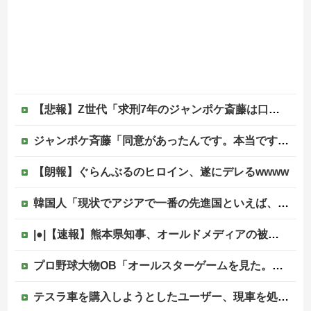
【悲報】Z世代「求刑7年のジャンポケ斎藤は口封じに被害者殺した方が量刑軽かっただろ」←1万いいね
ジャンポケ斉藤「同意があったんです。本当です。信じて下さい」 ←何でこの主張が通らないの？
【朗報】ぐらんぶるのヒロイン、遂にデレるwwww
韓国人「現状でアジアで一番の先進国といえば、どの国になるんだ？やはり日本という認識なのだろうか？」
|●|【速報】熊本県知事、オールドメディアの被災者、遺族への取材に怒り「極めて強い不満、苦情が寄せられた」
プロ野球大物OB「オールスターゲームを見た。怒りを通り越して、あきれ果てた」他
テスラ車を購入しようとしたユーザー、現車を処分して代金を支払い、平日の納車日に予定を合わせた結果……