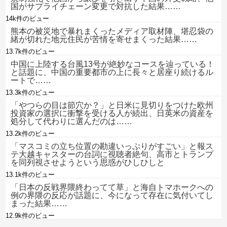
国がサプライチェーン変更で対抗した結果……
14k件のビュー
熊本の被災地で暴れまくったメディア取材陣、堪忍袋の
緒が切れた地元住民が苦情を寄せまくった結果……
13.7k件のビュー
中国に上陸する台風13号が絶妙なコースを辿っている！
と話題に、中国の重要都市の上に長々と居座り続けるル
ートで……
13.3k件のビュー
「やつらの目は節穴か？」と日米に見切りをつけた欧州
投資家の選択に衝撃を受ける人が続出、日英米の資産を
処分して代わりに選んだのは……
13.2k件のビュー
「マスコミの立ち位置の勘違いっぷりがすごい」と報ス
テ大越キャスターの台詞に視聴者絶句、高市とトランプ
を同列視させようという思惑がひしひしと
13.1k件のビュー
「日本の反戦界隈終わってて草」と海自トマホークへの
例の界隈の反応が話題に、今になって存在に気付いてし
まった結果……
12.9k件のビュー