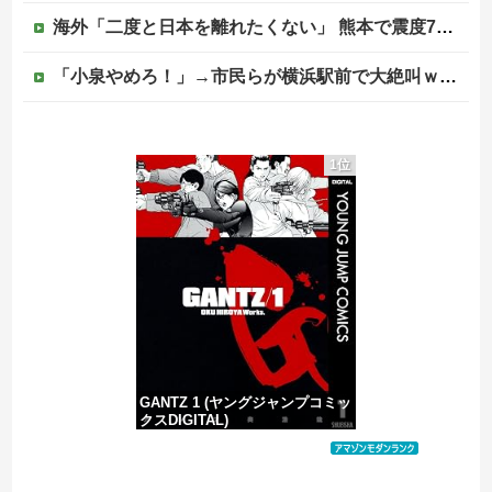
海外「二度と日本を離れたくない」 熊本で震度7を体験したドイツ人が語る日本の強さに感動の声
「小泉やめろ！」→市民らが横浜駅前で大絶叫ｗｗｗｗｗｗｗｗ
「小泉やめろ！」→市民らが横浜駅前で大絶叫ｗｗｗｗｗｗｗｗ
1位
【画像】はいだしょうこ（47）「こんなオバサンでいいの…？」
【速報】外人の医療費未払いが多すぎたので病院が外人の治療を断るようになってしまう
【移民政策反対】イオンの売り場で唐揚げを食う中国人の子供
GANTZ 1 (ヤングジャンプコミッ
クスDIGITAL)
価格：¥100