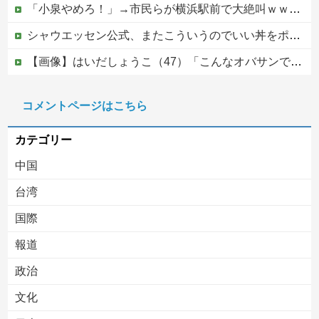
「小泉やめろ！」→市民らが横浜駅前で大絶叫ｗｗｗｗｗｗｗｗ
シャウエッセン公式、またこういうのでいい丼をポスト
【画像】はいだしょうこ（47）「こんなオバサンでいいの…？」
【速報】外人の医療費未払いが多すぎたので病院が外人の治療を断るようになってしまう
コメントページはこちら
【移民政策反対】イオンの売り場で唐揚げを食う中国人の子供
カテゴリー
中国
台湾
国際
報道
Powered by livedoor 相互RSS
政治
文化