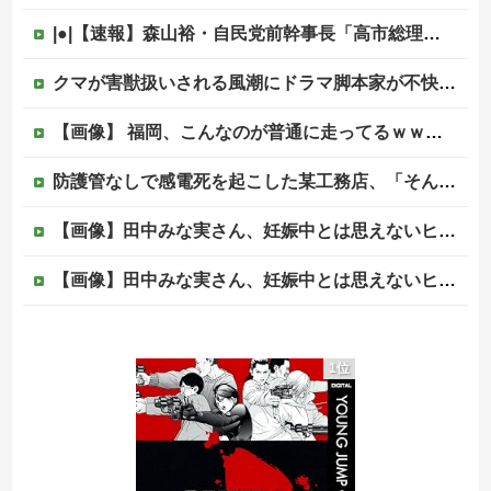
|●|【速報】森山裕・自民党前幹事長「高市総理の個人的なSNS投稿が習近平主席を怒らせた」
クマが害獣扱いされる風潮にドラマ脚本家が不快感、「何度もクマに会ったことがあるけど全然怖くなかった」と主張しており……他
【画像】 福岡、こんなのが普通に走ってるｗｗｗｗｗｗｗｗｗｗｗｗｗｗｗｗｗｗｗｗｗｗｗｗｗｗｗｗｗｗｗｗｗｗｗｗｗｗｗｗ
防護管なしで感電死を起こした某工務店、「そんな危険な現場お断りしますわ!と断って正解やったわ」と業者が業界事情を告白
【画像】田中みな実さん、妊娠中とは思えないヒール姿で登場してしまう
【画像】田中みな実さん、妊娠中とは思えないヒール姿で登場してしまう
【画像】福岡、こんなのが普通に走ってるｗｗｗｗｗｗｗｗｗｗｗｗｗｗｗｗｗｗｗｗｗｗｗｗｗｗｗｗｗｗｗｗｗｗｗｗｗｗｗｗ
1位
上昇中のロケットに雷が落ちて画面が真っ白に「ロケット、大丈夫なの……？」【海外の反応】
【速報】中国、アメリカに対する制裁を一斉発表
【移民政策反対】イオンの売り場で唐揚げを食う中国人の子供