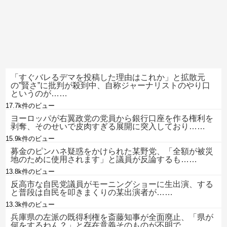
「すぐバレるデマを投稿した理由はこれか」と拡散元
の”賢さ”に批判が殺到中、自称ジャーナリストのやり口
というのが……
17.7k件のビュー
ヨーロッパが右翼政党の党員から銀行口座を作る権利を
剥奪、そのせいで皮肉すぎる展開に突入しており……
15.9k件のビュー
募金のピンハネ疑惑をかけられた某野党、「全額が被災
地のために使用されます」と議員が反論するも……
13.8k件のビュー
反高市な自民党議員がモーニングショーに生出演、する
と普段は自民を叩きまくりの某出演者が……
13.3k件のビュー
兵庫県の左派の既得利権を斎藤知事が全面廃止、「県が
何をするねん？」と存在意義そのものが不明で……