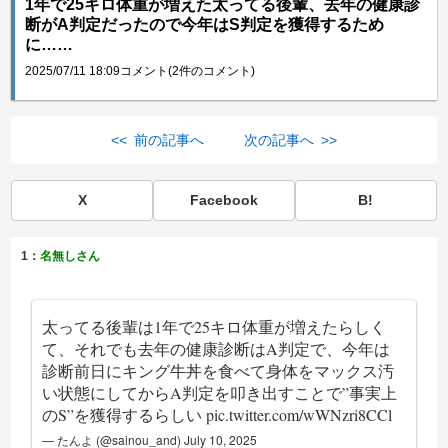
1年で25キロ体重が増えた太ってる後輩、去年の健康診
断がA判定だったので今年はS判定を獲得するため
に……
2025/07/11 18:09
コメント(2件のコメント)
<< 前の記事へ
次の記事へ >>
X
Facebook
B!
1：
名無しさん
太ってる後輩は1年で25キロ体重が増えたらしく
て、それでも去年の健康診断はA判定で、今年は
診断前日にキング牛丼を食べて身体をマックス汚
い状態にしてからA判定を叩き出すことで”事実上
のS”を獲得するらしい
pic.twitter.com/wWNzri8CCl
— たんよ (@sainou_and)
July 10, 2025