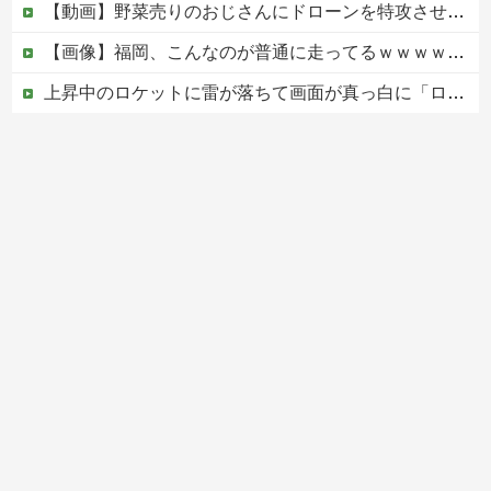
【動画】野菜売りのおじさんにドローンを特攻させるおそロシア。
【画像】福岡、こんなのが普通に走ってるｗｗｗｗｗｗｗｗｗｗｗｗｗｗｗｗｗｗｗｗｗｗｗｗｗｗｗｗｗｗｗｗｗｗｗｗｗｗｗｗ
上昇中のロケットに雷が落ちて画面が真っ白に「ロケット、大丈夫なの……？」【海外の反応】
【速報】中国、アメリカに対する制裁を一斉発表
【移民政策反対】イオンの売り場で唐揚げを食う中国人の子供
Powered by livedoor 相互RSS