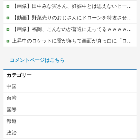
【画像】田中みな実さん、妊娠中とは思えないヒール姿で登場してしまう
【動画】野菜売りのおじさんにドローンを特攻させるおそロシア。
【画像】福岡、こんなのが普通に走ってるｗｗｗｗｗｗｗｗｗｗｗｗｗｗｗｗｗｗｗｗｗｗｗｗｗｗｗｗｗｗｗｗｗｗｗｗｗｗｗｗ
上昇中のロケットに雷が落ちて画面が真っ白に「ロケット、大丈夫なの……？」【海外の反応】
【速報】中国、アメリカに対する制裁を一斉発表
コメントページはこちら
【移民政策反対】イオンの売り場で唐揚げを食う中国人の子供
カテゴリー
中国
台湾
国際
報道
Powered by livedoor 相互RSS
政治