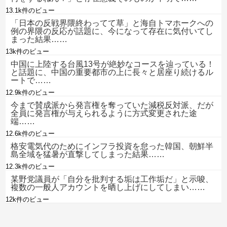
13.1k件のビュー
「日本の反戦界隈終わってて草」と海自トマホークへの
例の界隈の反応が話題に、今になって存在に気付いてし
まった結果……
13k件のビュー
中国に上陸する台風13号が絶妙なコースを辿っている！
と話題に、中国の重要都市の上に長々と居座り続けるル
ートで……
12.9k件のビュー
今まで賛成派から発言権を奪っていた減税反対派、だが
全員に発言権が与えられるように方式変更された途
端……
12.6k件のビュー
格安電気代のためにインフラ投資を怠った韓国、朝鮮半
島全域を猛暑が直撃してしまった結果……
12.3k件のビュー
某野党議員が「自分を批判する垢は工作垢だ」と示唆、
複数の一般人アカウントを晒し上げにしてしまい……
12k件のビュー