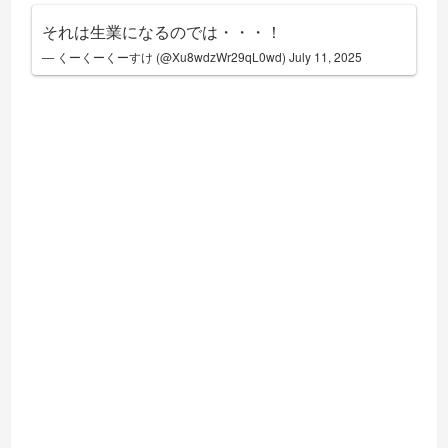
それは生業になるのでは・・・！
— くーくーくーすけ (@Xu8wdzWr29qL0wd)
July 11, 2025