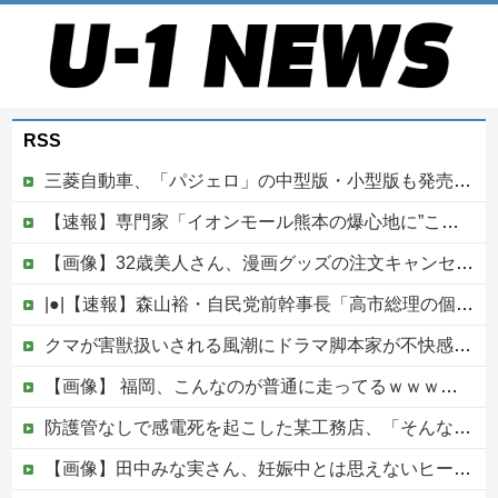
RSS
三菱自動車、「パジェロ」の中型版・小型版も発売へ
【速報】専門家「イオンモール熊本の爆心地に”こんなもの”があったんだけど…」
【画像】32歳美人さん、漫画グッズの注文キャンセルを43億円分繰り返しまくり逮捕
|●|【速報】森山裕・自民党前幹事長「高市総理の個人的なSNS投稿が習近平主席を怒らせた」
クマが害獣扱いされる風潮にドラマ脚本家が不快感、「何度もクマに会ったことがあるけど全然怖くなかった」と主張しており……他
【画像】 福岡、こんなのが普通に走ってるｗｗｗｗｗｗｗｗｗｗｗｗｗｗｗｗｗｗｗｗｗｗｗｗｗｗｗｗｗｗｗｗｗｗｗｗｗｗｗｗ
防護管なしで感電死を起こした某工務店、「そんな危険な現場お断りしますわ!と断って正解やったわ」と業者が業界事情を告白
【画像】田中みな実さん、妊娠中とは思えないヒール姿で登場してしまう