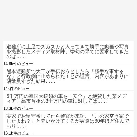
避難所に土足でズカズカと入ってきて勝手に動画や写真
を撮影したメディア取材陣、挙句の果てに要求してきた
のは……
14.6k件のビュー
熊本避難所で大工が手伝おうとしたら「勝手な事する
な」と行政側に止められた！との証言、内容があまりに
胡散臭すぎた結果……
14k件のビュー
6千万円の韓国大統領の車を「安全」と絶賛した某メデ
ィア、高市首相の3千万円の車に対しては……
13.3k件のビュー
実家でお留守番してたら警官が来訪、「この家空き家で
したよね？」と問いかけてくるが実際は30年ほど住んで
おり……
13.1k件のビュー