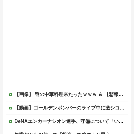
【画像】 謎の中華料理来たったｗｗｗ ＆ 【悲報】近所の謎の台湾料理屋、遂に値上げ
【動画】ゴールデンボンバーのライブ中に激シコ女さんが乱入してしまうｗｗｗｗｗ
DeNAエンカーナシオン選手、守備について「いくら得点しても、エラーを重ねれば逆転されてしまう。そういう意味から自分にとっては、打撃よりも守備の方が大事」