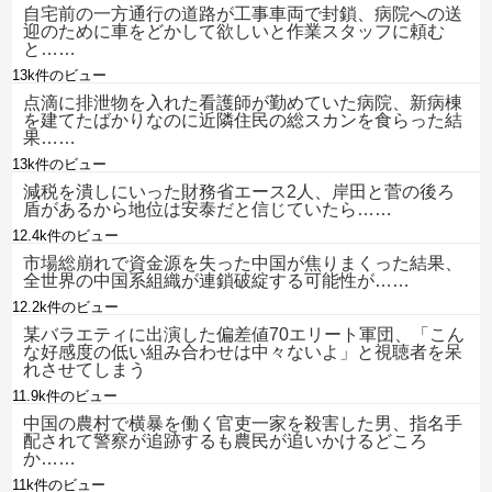
自宅前の一方通行の道路が工事車両で封鎖、病院への送
迎のために車をどかして欲しいと作業スタッフに頼む
と……
13k件のビュー
点滴に排泄物を入れた看護師が勤めていた病院、新病棟
を建てたばかりなのに近隣住民の総スカンを食らった結
果……
13k件のビュー
減税を潰しにいった財務省エース2人、岸田と菅の後ろ
盾があるから地位は安泰だと信じていたら……
12.4k件のビュー
市場総崩れで資金源を失った中国が焦りまくった結果、
全世界の中国系組織が連鎖破綻する可能性が……
12.2k件のビュー
某バラエティに出演した偏差値70エリート軍団、「こん
な好感度の低い組み合わせは中々ないよ」と視聴者を呆
れさせてしまう
11.9k件のビュー
中国の農村で横暴を働く官吏一家を殺害した男、指名手
配されて警察が追跡するも農民が追いかけるどころ
か……
11k件のビュー