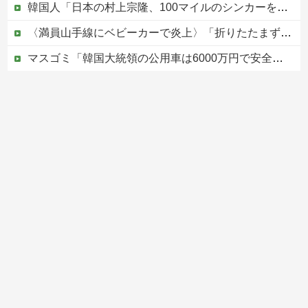
韓国人「日本の村上宗隆、100マイルのシンカーを逆方向に・・・2戦連発の26号ソロホームラン」→「羨ましすぎる 韓国はこんな打者がいなのか」「ア...
〈満員山手線にベビーカーで炎上〉「折りたたまず乗車できる」はずなのに…JR東日本が示した見解
マスゴミ「韓国大統領の公用車は6000万円で安全装備！」「高市の公用車は3000万円で贅沢！」
避難所に土足でズカズカと入ってきて勝手に動画や写真を撮影したメディア取材陣、挙句の果てに要求してきたのは……
被災者で湧き水が有難い「土葬は絶対にダメだ】
Powered by livedoor 相互RSS