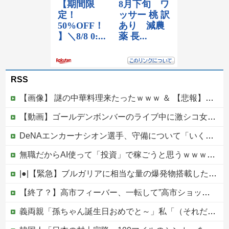
RSS
【画像】 謎の中華料理来たったｗｗｗ ＆ 【悲報】近所の謎の台湾料理屋、遂に値上げ
【動画】ゴールデンボンバーのライブ中に激シコ女さんが乱入してしまうｗｗｗｗｗ
DeNAエンカーナシオン選手、守備について「いくら得点しても、エラーを重ねれば逆転されてしまう。そういう意味から自分にとっては、打撃よりも守備の方が大事」
無職だからAI使って「投資」で稼ごうと思うｗｗｗｗｗ他
|●|【緊急】ブルガリアに相当な量の爆発物搭載したドローンが侵入！ルーマニア国境付近で爆発「おいウクライナ軍がよく使う機種だぞ」
【終了？】高市フィーバー、一転して”高市ショック”へ…支持率も市場も急降下ｗｗｗｗｗｗｗｗ
義両親「孫ちゃん誕生日おめでと～」私「（それだけ…？）」頻繁に会って孫も見せてるのにプレゼントも欲しいもの調査も一切なし！海外旅行行きまくるお金はあるのになぜ・・？