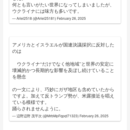
何とも言いがたい世界になってしまいましたが、
ウクライナには味方も多いです。
— Ariel2518 (@Ariel25181)
February 26, 2025
アメリカとイスラエルが国連決議採択に反対した
のは
ウクライナ“だけでなく他地域”と世界の安定に
壊滅的かつ長期的な影響を及ぼし続けていること
を懸念
の一文により、巧妙にガザ地区も含めていたから
ですよ。加えて反トランプ勢が、米露接近を唱え
ている模様です。
踊らされませんように。
— 辺野辺野 茂平次 (@MrbMpFqpqt71323)
February 26, 2025