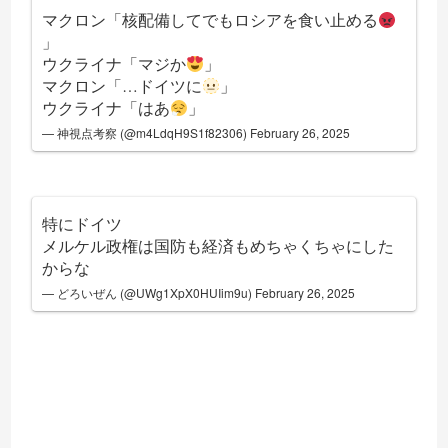
マクロン「核配備してでもロシアを食い止める
」
ウクライナ「マジか
」
マクロン「…ドイツに
」
ウクライナ「はあ
」
— 神視点考察 (@m4LdqH9S1f82306)
February 26, 2025
特にドイツ
メルケル政権は国防も経済もめちゃくちゃにした
からな
— どろいぜん (@UWg1XpX0HUIim9u)
February 26, 2025