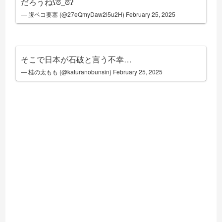
だろうねʕ⁠ಠ⁠_⁠ಠ⁠ʔ
— 腹ペコ要塞 (@27eQmyDaw2l5u2H)
February 25, 2025
そこで日本が石破と言う不幸…
— 桂の太もも (@katuranobunsin)
February 25, 2025