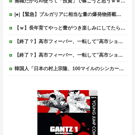
無職だからAI使って「投資」で稼ごうと思うｗｗｗｗｗ他
|●|【緊急】ブルガリアに相当な量の爆発物搭載したドローンが侵入！ルーマニア国境付近で爆発「おいウクライナ軍がよく使う機種だぞ」
【ｗ】長年育てやっと蕾がつき楽しみにしてたら動物の死肉に擬態（外観・腐肉臭）する花が！
【終了？】高市フィーバー、一転して”高市ショック”へ…支持率も市場も急降下ｗｗｗｗｗｗｗｗ
【終了？】高市フィーバー、一転して”高市ショック”へ…支持率も市場も急降下ｗｗｗｗｗｗｗｗ
韓国人「日本の村上宗隆、100マイルのシンカーを逆方向に・・・2戦連発の26号ソロホームラン」→「羨ましすぎる 韓国はこんな打者がいなのか」「ア...
〈満員山手線にベビーカーで炎上〉「折りたたまず乗車できる」はずなのに…JR東日本が示した見解
1位
マスゴミ「韓国大統領の公用車は6000万円で安全装備！」「高市の公用車は3000万円で贅沢！」
避難所に土足でズカズカと入ってきて勝手に動画や写真を撮影したメディア取材陣、挙句の果てに要求してきたのは……
被災者で湧き水が有難い「土葬は絶対にダメだ】