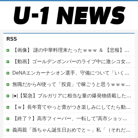
RSS
【画像】 謎の中華料理来たったｗｗｗ ＆ 【悲報】近所の謎の台湾料理屋、遂に値上げ
【動画】ゴールデンボンバーのライブ中に激シコ女さんが乱入してしまうｗｗｗｗｗ
DeNAエンカーナシオン選手、守備について「いくら得点しても、エラーを重ねれば逆転されてしまう。そういう意味から自分にとっては、打撃よりも守備の方が大事」
無職だからAI使って「投資」で稼ごうと思うｗｗｗｗｗ他
|●|【緊急】ブルガリアに相当な量の爆発物搭載したドローンが侵入！ルーマニア国境付近で爆発「おいウクライナ軍がよく使う機種だぞ」
【ｗ】長年育てやっと蕾がつき楽しみにしてたら動物の死肉に擬態（外観・腐肉臭）する花が！
【終了？】高市フィーバー、一転して”高市ショック”へ…支持率も市場も急降下ｗｗｗｗｗｗｗｗ
義両親「孫ちゃん誕生日おめでと～」私「（それだけ…？）」頻繁に会って孫も見せてるのにプレゼントも欲しいもの調査も一切なし！海外旅行行きまくるお金はあるのになぜ・・？