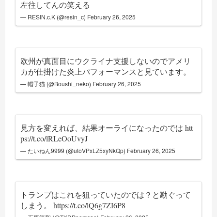
左往してんの笑える
— RESIN.c.K (@resin_c)
February 26, 2025
欧州が真面目にウクライナ支援しないのでアメリ
カが仕掛けた炎上パフォーマンスと見ています。
— 帽子猫 (@Boushi_neko)
February 26, 2025
見方を変えれば、結果オーライになったのでは
htt
ps://t.co/lRLeOoUvyJ
— たいねん9999 (@utoVPxLZ5xyNkQp)
February 26, 2025
トランプはこれを狙っていたのでは？と勘ぐって
しまう。
https://t.co/lQ6g7ZI6P8