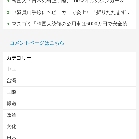
韓国人「日本の村上宗隆、100マイルのシンカーを逆方向に・・・2戦連発の26号ソロホームラン」→「羨ましすぎる 韓国はこんな打者がいなのか」「ア...
〈満員山手線にベビーカーで炎上〉「折りたたまず乗車できる」はずなのに…JR東日本が示した見解
マスゴミ「韓国大統領の公用車は6000万円で安全装備！」「高市の公用車は3000万円で贅沢！」
避難所に土足でズカズカと入ってきて勝手に動画や写真を撮影したメディア取材陣、挙句の果てに要求してきたのは……
コメントページはこちら
被災者で湧き水が有難い「土葬は絶対にダメだ】
カテゴリー
中国
台湾
国際
報道
Powered by livedoor 相互RSS
政治
文化
日本