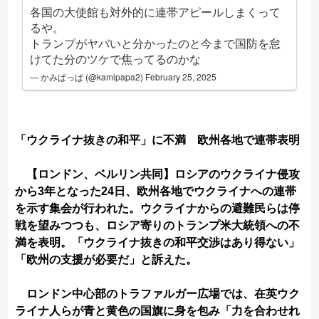
各国の大使館も対外的に連帯アピールしまくって
るや。
トランプがヤバいと分かったのと今まで国防を怠
けてた分のツケで焦ってるのかな
— かみぱっぱ (@kamipapa2)
February 25, 2025
「ウクライナ抜きの和平」に不満 欧州各地で連帯表明
【ロンドン、ベルリン共同】ロシアのウクライナ侵攻
から3年となった24日、欧州各地でウクライナへの連帯
を示す集会が行われた。ウクライナからの避難民らは停
戦を望みつつも、ロシア寄りのトランプ米大統領への不
満を表明。「ウクライナ抜きの和平交渉はあり得ない」
「欧州の支援が必要だ」と訴えた。
ロンドン中心部のトラファルガー広場では、在英ウク
ライナ人らが青と黄色の国旗に身を包み「力を合わせれ