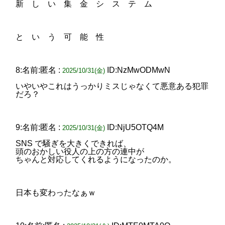
新 し い 集 金 シ ス テ ム
と い う 可 能 性
8:名前:匿名 :
ID:NzMwODMwN
2025/10/31(金)
いやいやこれはうっかりミスじゃなくて悪意ある犯罪
だろ？
9:名前:匿名 :
ID:NjU5OTQ4M
2025/10/31(金)
SNS で騒ぎを大きくできれば、
頭のおかしい役人の上の方の連中が
ちゃんと対応してくれるようになったのか。
日本も変わったなぁｗ