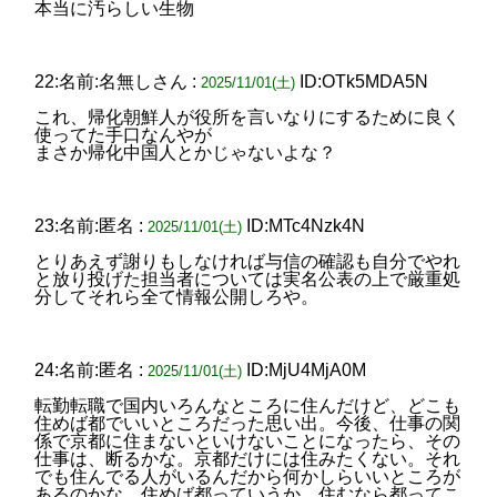
本当に汚らしい生物
22:名前:名無しさん :
ID:OTk5MDA5N
2025/11/01(土)
これ、帰化朝鮮人が役所を言いなりにするために良く
使ってた手口なんやが
まさか帰化中国人とかじゃないよな？
23:名前:匿名 :
ID:MTc4Nzk4N
2025/11/01(土)
とりあえず謝りもしなければ与信の確認も自分でやれ
と放り投げた担当者については実名公表の上で厳重処
分してそれら全て情報公開しろや。
24:名前:匿名 :
ID:MjU4MjA0M
2025/11/01(土)
転勤転職で国内いろんなところに住んだけど、どこも
住めば都でいいところだった思い出。今後、仕事の関
係で京都に住まないといけないことになったら、その
仕事は、断るかな。京都だけには住みたくない。それ
でも住んでる人がいるんだから何かしらいいところが
あるのかな。住めば都っていうか、住むなら都ってこ