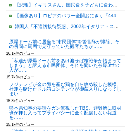
【悲報】イギリスさん、国民食を子どもに食わせるのを諦めるｗｗｗｗｗｗｗ
【画像あり】ロピアのパワー全開おにぎり「444円」がコチラｗｗｗｗｗ
韓国人「不適切接待疑惑、2002年イタリア・スペイン戦で『韓国に奪われた』と欧州の大手メディアが一斉に報道！」
反核団体の代表を務める爺さん、「核を持たないで日本を守れますか」と中学生に詰問された結果……
原爆ドーム前に居座る”市民団体”を警官隊が排除、そ
の瞬間に周囲で見守っていた観客たちが……
【ヤバすぎ】熊本の山道でソーラーパネルが…
16.1k件のビュー
「私達が原爆ドーム前をあけ渡せば核戦争が始まって
しまう」と訴える市民団体、それを聞いた被爆3世の
人が……
15.7k件のビュー
フジテレビが金の卵を産む鶏を自ら絞め殺した模様、
社運を賭けたドル箱コンテンツが御蔵入りになってし
まい……
15.3k件のビュー
熊本県知事の要請をガン無視したTBS、避難所に取材
Powered by livedoor 相互RSS
班が押し入ってプライバシーに全く配慮しない報道
を……
15.1k件のビュー