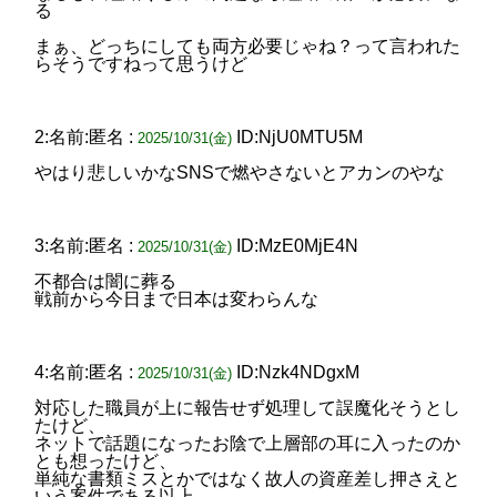
る
まぁ、どっちにしても両方必要じゃね？って言われた
らそうですねって思うけど
2:名前:匿名 :
ID:NjU0MTU5M
2025/10/31(金)
やはり悲しいかなSNSで燃やさないとアカンのやな
3:名前:匿名 :
ID:MzE0MjE4N
2025/10/31(金)
不都合は闇に葬る
戦前から今日まで日本は変わらんな
4:名前:匿名 :
ID:Nzk4NDgxM
2025/10/31(金)
対応した職員が上に報告せず処理して誤魔化そうとし
たけど、
ネットで話題になったお陰で上層部の耳に入ったのか
とも想ったけど、
単純な書類ミスとかではなく故人の資産差し押さえと
いう案件である以上、