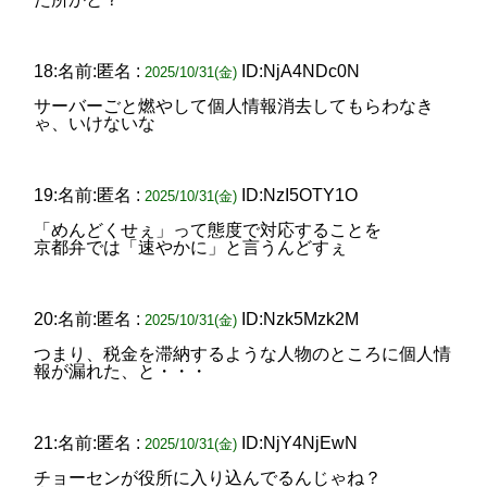
18:名前:匿名 :
ID:NjA4NDc0N
2025/10/31(金)
サーバーごと燃やして個人情報消去してもらわなき
ゃ、いけないな
19:名前:匿名 :
ID:NzI5OTY1O
2025/10/31(金)
「めんどくせぇ」って態度で対応することを
京都弁では「速やかに」と言うんどすぇ
20:名前:匿名 :
ID:Nzk5Mzk2M
2025/10/31(金)
つまり、税金を滞納するような人物のところに個人情
報が漏れた、と・・・
21:名前:匿名 :
ID:NjY4NjEwN
2025/10/31(金)
チョーセンが役所に入り込んでるんじゃね？