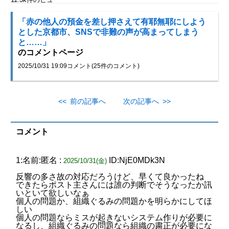
「赤の他人の預金を差し押さえて有耶無耶にしよう
とした京都市、SNSで非難の声が高まってしまう
と……」
のコメントページ
2025/10/31 19:09
コメント(25件のコメント)
<< 前の記事へ
次の記事へ >>
コメント
1:名前:匿名 :
ID:NjE0MDk3N
2025/10/31(金)
反響の多さ故の対応だろうけど、早くて良かったね
できたらポスト主さんには誰の判断でそうなったか訊
いといて欲しいなぁ
個人の問題か、組織ぐるみの問題かを明らかにしてほ
しい
個人の問題ならミスが起きないシステム作りが必要に
なるし、組織ぐるみの問題なら組織の粛正が必要にな