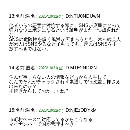
13:名前:匿名 :
ID:NTU0NDUwN
2025/10/31(金)
他者からの悪意に対抗する際に、SNSが庶民にとって
強力なウェポンになるという証明がまた一つ成された
な。
SNSの危険性を説く風潮が広まろうとも、木っ端芸人
が素人はSNSやるなとイキっても、庶民はSNSを手
放すべきではない。
14:名前:匿名 :
ID:MTE2NDI2N
2025/10/31(金)
住んだ事すらない人の情報をどっから入手して
なんでそれがチェックされず素通しで行政差し押さえ
出来たのか？
手続きからしておかしくね？
15:名前:匿名 :
ID:NjEzODYxM
2025/10/31(金)
市町村ベースで対応してるからこうなる
マイナンバーで国が管理すべき