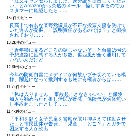
「注文キャンセルしました。身分証を提出してくださ
い」とAmazonから突然のメール、怪しすぎるのでカ
スタマーに確認したら……
15k件のビュー
反高市で有名な某野党議員が不正な投票支援を受けて
いた過去が発掘、「説明責任があるのでは？」と揶揄
されており……
13.2k件のビュー
「近年稀に見るどころの話じゃないぞ」と台風15号の
予想進路に困惑する人が多数、偏西風が全く通用して
いないんだけど……
12.6k件のビュー
今年の防衛白書にメディアが何故かブチ切れている模
様、躍起になって批判するも逆に有権者からは……
11.7k件のビュー
「私は入りません、 事故起こさなきゃいい」と保険
加入を勧められた推し活民が反発、保険代が勿体無い
し事故起こしたとして……
11.4k件のビュー
「平和を願う女子児童を警察が取り押さえて移動させ
た」と市民団体が告発、「児童……どこ？」とガチで
困惑する人が続出
11.3k件のビュー