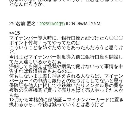
となんだろうか。
25:名前:匿名 :
ID:NDIwMTY5M
2025/11/02(日)
>>15
マイナンバー導入時に、銀行口座と紐づけたら〇〇〇
ポイント付与！ってやってたのは
こういうことを防ぐためでもあったんだろうと思うけ
ど、
今はまだマイナンバー制度導入前に銀行口座を開設し
てた人達もいるからなぁ…
滞納しても例えば怪我や病気で働けないって事情を申
告すれば救済措置もあるのに、
何もしないまま差し押さえされる人ならば、マイナン
バーカードの申請も銀行との紐づけもしてないと思う
保険証を他人に貸して小銭稼いだりメンタル系の薬を
複数の医療機関で貰って売りさばく売人やってた人か
もね
12月から本格的に保険証→マイナンバーカードに置き
換わるから、今後は減っていくとは思うけど