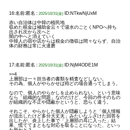
16:名前:匿名 :
ID:NTkwNjUxM
2025/10/31(金)
赤い自治体は中韓の植民地
収めた税金は補助金云々で湯水のごとくNPOへ持ち
出され次から次へと
闇の中へと消えていく
中韓人の宿や店からは税金の徴収は間々ならず、自治
体の財務は常に火達磨
17:名前:匿名 :
ID:NjM4ODE1M
2025/10/31(金)
>>4
上層部は一々担当者の書類を精査などしない。
その為、個人がやらかせば殆どの場合通ってしまう。
なので、個人のやらかしを止められない、という意味
なら「組織的な問題」なのだけど、今回の件そのもの
が組織的な不正や隠蔽かというと、恐らく違う。
それこそ、やらかした個人が隠蔽しようと「個人情報
が流出したけど多分大丈夫」みたいなふざけた回答を
出したが、炎上した事で「上層部の耳に入った」結
果、慌ててまともな対応を取ることになった、といっ
た所かと？