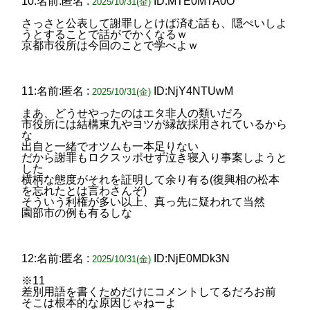
10:名前:匿名 :
ID:MTE0MTA0O
2025/10/31(金)
さっさと公表して謝罪しとけば済む話も、隠ぺいしよ
うとすることで話がでかくなるｗ
京都市役所は今回のことで学べよｗ
11:名前:匿名 :
ID:NjY4NTUwM
2025/10/31(金)
まあ、どうせやったのはエタ非人の類いだろ
市役所には結構東九やヨツが縁故採用されているから
な
出自と一緒でオツムも一本足りない
だから謝罪もロクスッポせず泣き寝入り事案しようと
した
横柄な態度がそれを証明して余り有る(復興相の松本
を忘れたとは言わさんぞ)
そういう利権が多い以上、真っ先に疑われて当然
園部市の例も有るしな
12:名前:匿名 :
ID:NjE0MDk3N
2025/10/31(金)
※11
差別用語を書くためだけにコメントしてるだろお前
そこは根本的な原因じゃねーよ