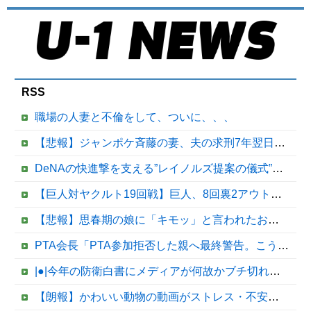
RSS
職場の人妻と不倫をして、ついに、、、
【悲報】ジャンポケ斉藤の妻、夫の求刑7年翌日にウキウキでInstagram更新
DeNAの快進撃を支える”レイノルズ提案の儀式” 決勝2ランの宮下が明かす「儀式を始めてから、チームが一つになっている」
【巨人対ヤクルト19回戦】巨人、8回裏2アウト二塁から松本剛のタイムリーツーベースでリードを4点に広げる！！！！！！！！他
【悲報】思春期の娘に「キモッ」と言われたお父さん、グレるｗｗｗｗｗｗｗ
PTA会長「PTA参加拒否した親へ最終警告。こうなってもいい？」
|●|今年の防衛白書にメディアが何故かブチ切れている模様、躍起になって批判するも逆に有権者からは……
【朗報】かわいい動物の動画がストレス・不安の軽減になる可能性。英大学の研究で実証