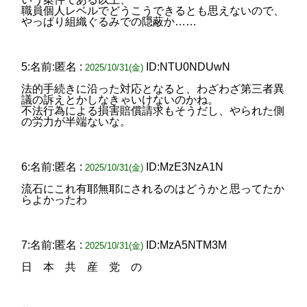
職員個人レベルでどうこうできるとも思えないので、
やっぱり組織ぐるみでの隠蔽か……
5:名前:匿名 :
ID:NTU0NDUwN
2025/10/31(金)
法的手続きに沿った対応となると、わざわざ第三者異
議の訴えとかしなきゃいけないのかね。
不法行為による損害賠償請求もそうだし、やられた側
の労力が半端ないな。
6:名前:匿名 :
ID:MzE3NzA1N
2025/10/31(金)
流石にこれ有耶無耶にされるのはどうかと思ってたか
らよかったわ
7:名前:匿名 :
ID:MzA5NTM3M
2025/10/31(金)
日 本 共 産 党 の